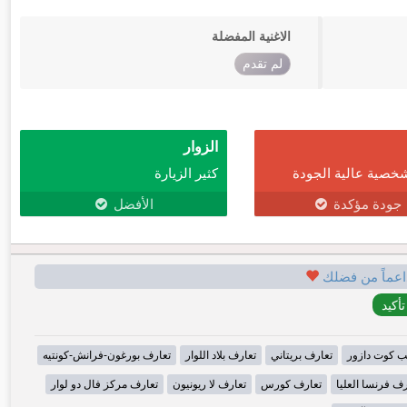
الاغنية المفضلة
لم تقدم
الزوار
خصية عالية الجودة
كثير الزيارة
جودة مؤكدة
الأفضل
اعماً من فضلك
ب كوت دازور
تعارف بريتاني
تعارف بلاد اللوار
تعارف بورغون-فرانش-كونتيه
رف فرنسا العليا
تعارف كورس
تعارف لا ريونيون
تعارف مركز فال دو لوار