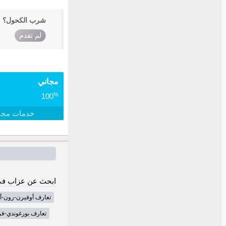
شرب الكحول؟
لم تقدم
مجاني
%
100
خدمات مجا
ابحث عن عزاب في
تعارف أوفيرن-رون-أ
تعارف بورغوندي-فر