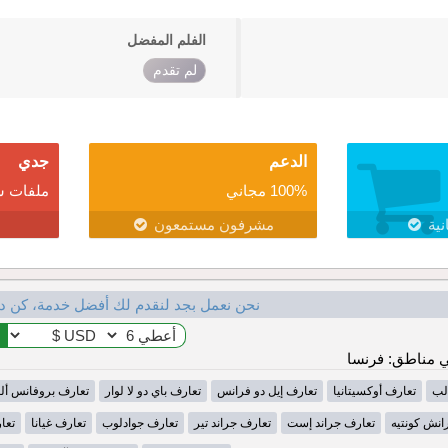
الفلم المفضل
لم تقدم
الدعم
جدي
100% مجاني
ملفات ش
نية
مشرفون مستمعون
نحن نعمل بجد لنقدم لك أفضل خدمة، كن د
 مناطق: فرنسا
لب
تعارف أوكسيتانيا
تعارف إيل دو فرانس
تعارف باي دو لا لوار
تعارف بروفانس أل
انش كونتيه
تعارف جراند إست
تعارف جراند تير
تعارف جوادلوب
تعارف غيانا
تعا