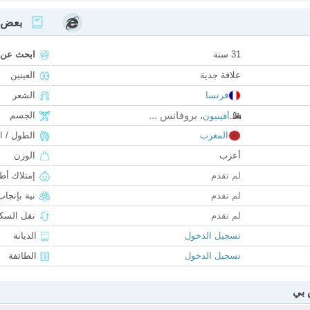
بعض ا
31 سنة
ابحث عن
علاقة جدية
العينين
فرنسا
الشعر
بروفانس ...
الجسم
أفينيون
،
المغرب
الطول / ا
أعزب
الوزن
لم تقدم
إمتلاك أط
لم تقدم
نية بإنجا
لم تقدم
نقل السكن
تسجيل الدخول
الديانة
تسجيل الدخول
الطائفة
 بي