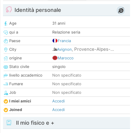
Identità personale
Age
31 anni
qui a
Relazione seria
Paese
Francia
Provence-Alpes-...
City
Avignon
,
origine
Marocco
Stato civile
singolo
livello accademico
Non specificato
Fumare
Non specificato
Job
Non specificato
I miei amici
Accedi
Joined
Accedi
Il mio fisico e +