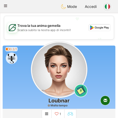
Gulf
Dating
Toggle
Mode
Accedi
navigation
💖
Trova la tua anima gemella
💖
Scarica subito la nostra app di incontri!
💕
💕
0.3/1
0
Loubnar
Molto tempo
1