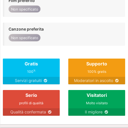
Film preferito
Non specificato
Canzone preferita
Non specificato
Gratis
Supporto
%
100
100% gratis
Servizi gratuiti
Moderatori in ascolto
Serio
Visitatori
profili di qualità
Molto visitato
Qualità confermata
Il migliore