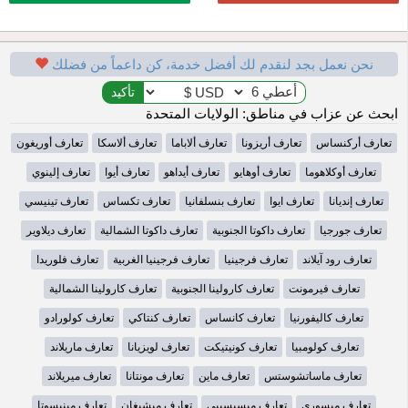
نحن نعمل بجد لنقدم لك أفضل خدمة، كن داعماً من فضلك
ابحث عن عزاب في مناطق: الولايات المتحدة
تعارف أركنساس
تعارف أريزونا
تعارف ألاباما
تعارف ألاسكا
تعارف أوريغون
تعارف أوكلاهوما
تعارف أوهايو
تعارف أيداهو
تعارف أيوا
تعارف إلينوي
تعارف إنديانا
تعارف ايوا
تعارف بنسلفانيا
تعارف تكساس
تعارف تينيسي
تعارف جورجيا
تعارف داكوتا الجنوبية
تعارف داكوتا الشمالية
تعارف ديلاوير
تعارف رود آيلاند
تعارف فرجينيا
تعارف فرجينيا الغربية
تعارف فلوريدا
تعارف فيرمونت
تعارف كارولينا الجنوبية
تعارف كارولينا الشمالية
تعارف كاليفورنيا
تعارف كانساس
تعارف كنتاكي
تعارف كولورادو
تعارف كولومبيا
تعارف كونيتيكت
تعارف لويزيانا
تعارف ماريلاند
تعارف ماساتشوستس
تعارف ماين
تعارف مونتانا
تعارف ميريلاند
تعارف ميسوري
تعارف ميسيسيبي
تعارف ميشيغان
تعارف مينيسوتا