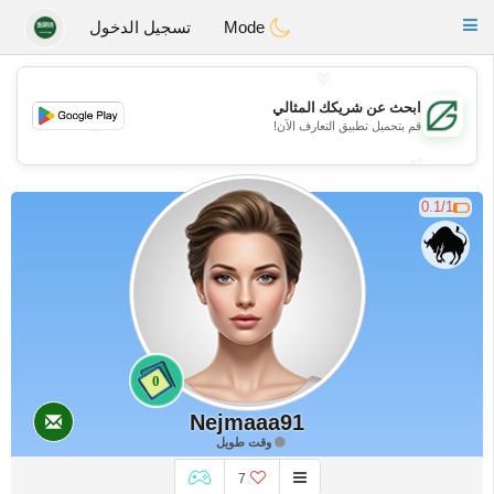
Gulf
Dating
Toggle
Mode
تسجيل الدخول
navigation
💖
ابحث عن شريكك المثالي
💖
قم بتحميل تطبيق التعارف الآن!
💕
💕
0.1/1
0
Nejmaaa91
وقت طويل
7