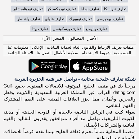
تعارف نبراسكا
تعارف نيفادا
تعارف نيو مكسيكو
تعارف نيو هامبشاير
تعارف نيوجيرسي
تعارف نيويورك
تعارف هاواي
تعارف واشنطن
تعارف وايومنغ
تعارف ويسكونسن
تعارف يوتا
الأخبار
|
المحتالون
|
المتجر
|
الآراء
ملفات تعريف الارتباط والقانون العام لحماية البيانات
|
الإعلان
|
معلومات عنا
|
الخصوصية
|
شروط الاستخدام
|
سلامة الأطفال
|
اتصل بنا
|
الأسئلة الشائعة
شبكة تعارف خليجية مجانية - تواصل عبر شبه الجزيرة العربية
مرحباً بك في منصة الخليج الموثوقة للاتصالات المعنوية. يجمع Gulf-
dating.com العزاب عبر المملكة العربية السعودية والكويت وقطر
والبحرين وعُمان، مما يعزز العلاقات المبنية على القيم المشتركة
والفهم الثقافي.
سواء كنت في الرياض النابضة بالحياة أو الدوحة الحديثة أو مدينة
الكويت التاريخية، تواصل مع أفراد متوافقين يقدرون التقاليد والقيم
العائلية والشراكات الأصيلة.
منصتنا المجانية تماماً تحترم ثقافة الخليج بينما تقدم فرصاً للاتصالات
الأصيلة عبر المنطقة.