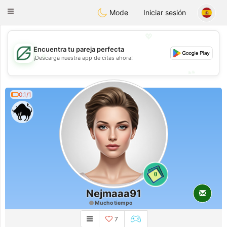
Gulf
Dating
Toggle
Mode
Iniciar sesión
navigation
💖
Encuentra tu pareja perfecta
💖
¡Descarga nuestra app de citas ahora!
💕
💕
0.1/1
0
Nejmaaa91
Mucho tiempo
7