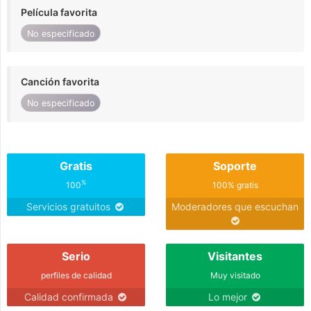
Película favorita
No especificado
Canción favorita
No especificado
Gratis
Soporte
%
100
100% gratis
Servicios gratuitos
Moderadores que escuchan
Serio
Visitantes
perfiles de calidad
Muy visitado
Calidad confirmada
Lo mejor