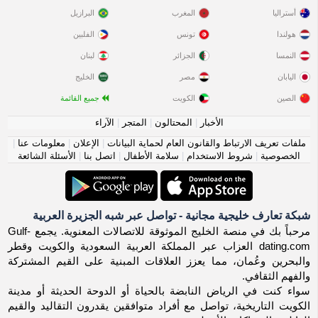
أستراليا
المغرب
البرازيل
هولندا
تونس
الفلبين
النمسا
الجزائر
لبنان
اليابان
مصر
الخليج
الصين
الكويت
جميع القائمة
الأخبار
|
المحتالون
|
المتجر
|
الآراء
ملفات تعريف الارتباط والقانون العام لحماية البيانات
|
الإعلان
|
معلومات عنا
|
الخصوصية
|
شروط الاستخدام
|
سلامة الأطفال
|
اتصل بنا
|
الأسئلة الشائعة
شبكة تعارف خليجية مجانية - تواصل عبر شبه الجزيرة العربية
مرحباً بك في منصة الخليج الموثوقة للاتصالات المعنوية. يجمع Gulf-
dating.com العزاب عبر المملكة العربية السعودية والكويت وقطر
والبحرين وعُمان، مما يعزز العلاقات المبنية على القيم المشتركة
والفهم الثقافي.
سواء كنت في الرياض النابضة بالحياة أو الدوحة الحديثة أو مدينة
الكويت التاريخية، تواصل مع أفراد متوافقين يقدرون التقاليد والقيم