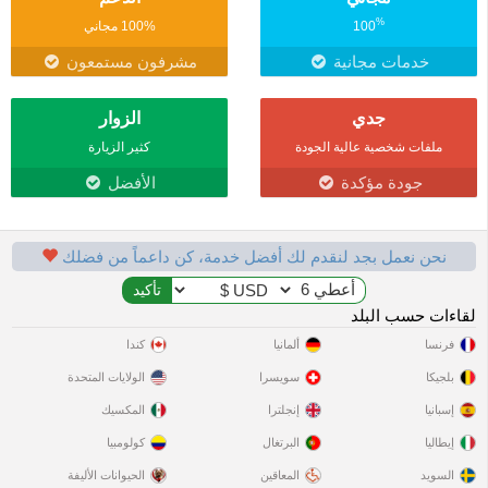
%
100
100% مجاني
خدمات مجانية
مشرفون مستمعون
جدي
الزوار
ملفات شخصية عالية الجودة
كثير الزيارة
جودة مؤكدة
الأفضل
نحن نعمل بجد لنقدم لك أفضل خدمة، كن داعماً من فضلك
لقاءات حسب البلد
فرنسا
ألمانيا
كندا
بلجيكا
سويسرا
الولايات المتحدة
إسبانيا
إنجلترا
المكسيك
إيطاليا
البرتغال
كولومبيا
السويد
المعاقين
الحيوانات الأليفة