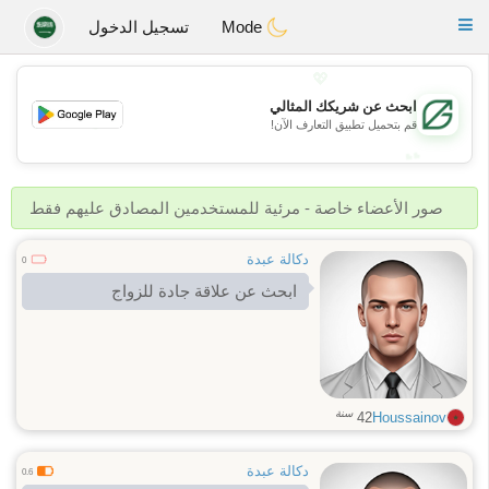
Gulf
Dating
Toggle
Mode
تسجيل الدخول
navigation
💖
ابحث عن شريكك المثالي
💖
قم بتحميل تطبيق التعارف الآن!
💕
💕
صور الأعضاء خاصة - مرئية للمستخدمين المصادق عليهم فقط
دكالة عبدة
0
ابحث عن علاقة جادة للزواج
سنة
42
Houssainov
دكالة عبدة
0.6