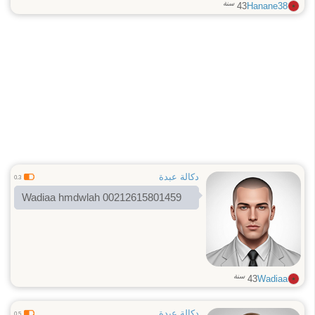
سنة
43
Hanane38
دكالة عبدة
0.3
Wadiaa hmdwlah 00212615801459
سنة
43
Wadiaa
دكالة عبدة
0.5