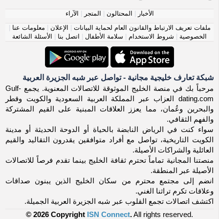
الأخبار
|
المحتالون
|
المتجر
|
الآراء
ملفات تعريف الارتباط والقانون العام لحماية البيانات
|
الإعلان
|
معلومات عنا
|
الخصوصية
|
شروط الاستخدام
|
سلامة الأطفال
|
اتصل بنا
|
الأسئلة الشائعة
شبكة تعارف خليجية مجانية - تواصل عبر شبه الجزيرة العربية
مرحباً بك في منصة الخليج الموثوقة للاتصالات المعنوية. يجمع Gulf-
dating.com العزاب عبر المملكة العربية السعودية والكويت وقطر
والبحرين وعُمان، مما يعزز العلاقات المبنية على القيم المشتركة
والفهم الثقافي.
سواء كنت في الرياض النابضة بالحياة أو الدوحة الحديثة أو مدينة
الكويت التاريخية، تواصل مع أفراد متوافقين يقدرون التقاليد والقيم
العائلية والشراكات الأصيلة.
منصتنا المجانية تماماً تحترم ثقافة الخليج بينما تقدم فرصاً للاتصالات
الأصيلة عبر المنطقة.
انضم إلى مجتمع محترم من سكان الخليج الذين يبنون صداقات
وعلاقات تكرم تراثنا الغني.
اكتشف اتصالات تجمع القلوب عبر شبه الجزيرة العربية الجميلة.
© 2026 Copyright
ISN Connect
.
All rights reserved.