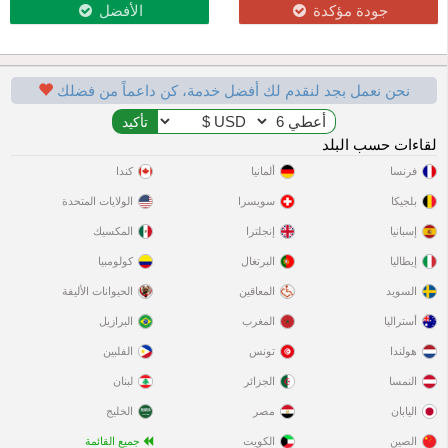
جودة مؤكدة
الأفضل
نحن نعمل بجد لنقدم لك أفضل خدمة، كن داعماً من فضلك
لقاءات حسب البلد
فرنسا
ألمانيا
كندا
بلجيكا
سويسرا
الولايات المتحدة
إسبانيا
إنجلترا
المكسيك
إيطاليا
البرتغال
كولومبيا
السويد
المعاقين
الحيوانات الأليفة
أستراليا
المغرب
البرازيل
هولندا
تونس
الفلبين
النمسا
الجزائر
لبنان
اليابان
مصر
الخليج
الصين
الكويت
جميع القائمة