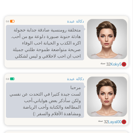
دكالة عبدة
0.6
متخلقة رومنسية صادقة جدابة خجولة
هادئة حنونة صبورة دلوعة مع من أحب.
اكره الكذب و الخيانة احب الوفاء
صريحة متواضعة طموحة طلتي جميلة
احب ان احب لاخلاقي و ليس لشكلي
فالجمال جمال الروح و الاخلاق اما
سنة
32
Koky5
الشكل فيكمل الشخصية متفائلة في
حياتي دائمة الابتسامة حتى في اسوء
دكالة عبدة
0.8
الامور اكره الرجل الذي يراني فقط
مرحبا
للمتعة و لا يهتم لمشاعري الذي يراني
لست جيدة كثيرا في الثحدت عن نفسي
جسد و تنتهي صلاحيته عندى اريد ان
ولكن سأذكر بعض هواياتي،أحب
اكون زوجة تستحق مرتبة الامومة طائعة
المطالعة والكتابة وأحب الرياضة
لزوجها و تحترمه عند وجوده و في غيابه
ومشاهدة الأفلام والسفر :)
سنة
32
Layal00