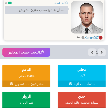
دكالة عبدة
0.8
انسان هادئ محب متزن بشوش
سنة
46
Konan007
البحث حسب المعايير
1
مجاني
الدعم
%
100
100% مجاني
خدمات مجانية
مشرفون مستمعون
جدي
الزوار
ملفات شخصية عالية الجودة
كثير الزيارة