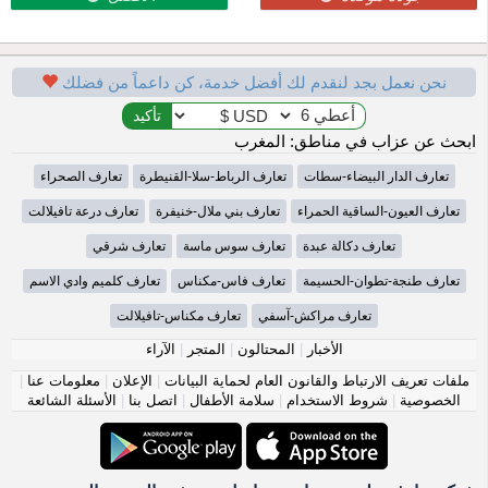
نحن نعمل بجد لنقدم لك أفضل خدمة، كن داعماً من فضلك
ابحث عن عزاب في مناطق: المغرب
تعارف الدار البيضاء-سطات
تعارف الرباط-سلا-القنيطرة
تعارف الصحراء
تعارف العيون-الساقية الحمراء
تعارف بني ملال-خنيفرة
تعارف درعة تافيلالت
تعارف دكالة عبدة
تعارف سوس ماسة
تعارف شرقي
تعارف طنجة-تطوان-الحسيمة
تعارف فاس-مكناس
تعارف كلميم وادي الاسم
تعارف مراكش-آسفي
تعارف مكناس-تافيلالت
الأخبار
|
المحتالون
|
المتجر
|
الآراء
ملفات تعريف الارتباط والقانون العام لحماية البيانات
|
الإعلان
|
معلومات عنا
|
الخصوصية
|
شروط الاستخدام
|
سلامة الأطفال
|
اتصل بنا
|
الأسئلة الشائعة