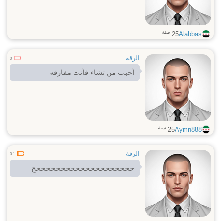
سنة
25
Alabbas
الرقة
0
أحبب من تشاء فأنت مفارقه
سنة
25
Aymn888
الرقة
0.1
ححححححححححححححححححححح