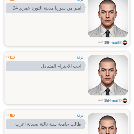
امير من سوريا مدينة الثورة عمري 24
سنة
39
Emad99
الرقة
0.2
احب الاحترام المتبادل
سنة
35
Hmod12
الرقة
0.5
طالب جامعة سنة ثالثة صيدلة اعزب