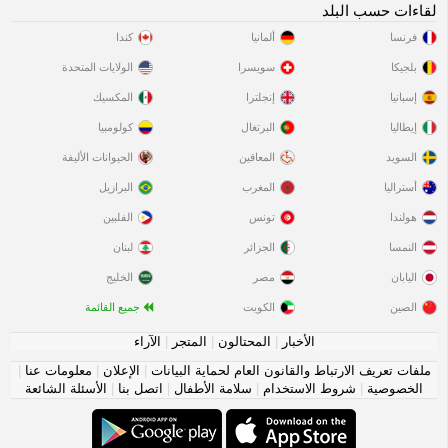
لقاءات حسب البلد
فرنسا
ألمانيا
كندا
بلجيكا
سويسرا
الولايات المتحدة
إسبانيا
إنجلترا
المكسيك
إيطاليا
البرتغال
كولومبيا
السويد
المعاقين
الحيوانات الأليفة
أستراليا
المغرب
البرازيل
هولندا
تونس
الفلبين
النمسا
الجزائر
لبنان
اليابان
مصر
الخليج
الصين
الكويت
جميع القائمة
الأخبار
|
المحتالون
|
المتجر
|
الآراء
ملفات تعريف الارتباط والقانون العام لحماية البيانات
|
الإعلان
|
معلومات عنا
|
الخصوصية
|
شروط الاستخدام
|
سلامة الأطفال
|
اتصل بنا
|
الأسئلة الشائعة