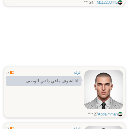
سنة
24
M112233445...
الرقة
0.3
انا اشوف مافي داعي للوصف
سنة
27
Apdalrhman
الرقة
0.3