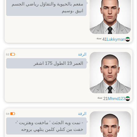
مفعم بالحيوية والتفاؤل رياضي الجسم
انيق ،وسيم
سنة
41
Lukkyman
الرقة
0.2
العمر 19 الطول 175 اشقر
سنة
21
Mhmd123
الرقة
0.4
- نمت ويه الجثث ' ماخفت وهتزيت '-
خفت من كتلي كلمن يتلهي بروحه