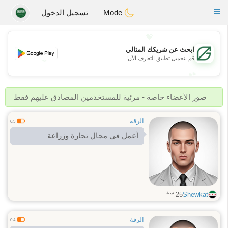
Gulf
Dating
Toggle
Mode
تسجيل الدخول
navigation
💖
ابحث عن شريكك المثالي
💖
قم بتحميل تطبيق التعارف الآن!
💕
💕
صور الأعضاء خاصة - مرئية للمستخدمين المصادق عليهم فقط
الرقة
0.5
أعمل في مجال تجارة وزراعة
سنة
25
Shewkat
الرقة
0.4