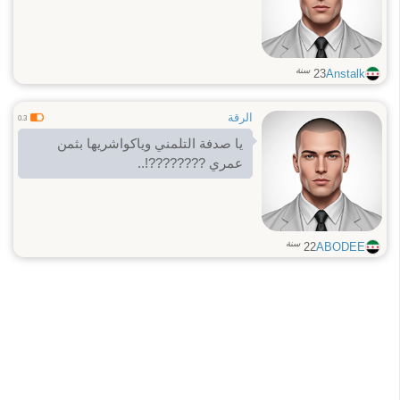
سنة
23
Anstalk
الرقة
0.3
يا صدفة التلمني وياكواشريها بثمن
عمري ????????!..
سنة
22
ABODEE