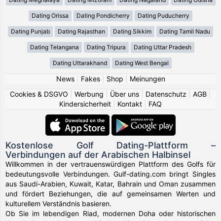
Dating Orissa
Dating Pondicherry
Dating Puducherry
Dating Punjab
Dating Rajasthan
Dating Sikkim
Dating Tamil Nadu
Dating Telangana
Dating Tripura
Dating Uttar Pradesh
Dating Uttarakhand
Dating West Bengal
News
|
Fakes
|
Shop
|
Meinungen
Cookies & DSGVO
|
Werbung
|
Über uns
|
Datenschutz
|
AGB
|
Kindersicherheit
|
Kontakt
|
FAQ
Kostenlose Golf Dating-Plattform –
Verbindungen auf der Arabischen Halbinsel
Willkommen in der vertrauenswürdigen Plattform des Golfs für
bedeutungsvolle Verbindungen. Gulf-dating.com bringt Singles
aus Saudi-Arabien, Kuwait, Katar, Bahrain und Oman zusammen
und fördert Beziehungen, die auf gemeinsamen Werten und
kulturellem Verständnis basieren.
Ob Sie im lebendigen Riad, modernen Doha oder historischen