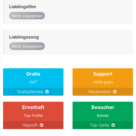
Lieblingsfilm
Nicht angegeben
Lieblingssong
Nicht angegeben
Gratis
Support
%
100
100% gratis
Gratisdienste
Moderation
Ernsthaft
Besucher
Top-Profile
Beliebt
Geprüft
Top-Seite