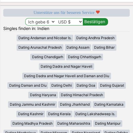
Unterstütze uns für besseren Service
Singles finden in: Indien
Dating Andaman and Nicobar Is.
Dating Andhra Pradesh
Dating Arunachal Pradesh
Dating Assam
Dating Bihar
Dating Chandigarh
Dating Chhattisgarh
Dating Dadra and Nagar Haveli
Dating Dadra and Nagar Haveli and Daman and Diu
Dating Daman and Diu
Dating Delhi
Dating Goa
Dating Gujarat
Dating Haryana
Dating Himachal Pradesh
Dating Jammu and Kashmir
Dating Jharkhand
Dating Karnataka
Dating Kashmir
Dating Kerala
Dating Lakshadweep Is.
Dating Madhya Pradesh
Dating Maharashtra
Dating Manipur
Dating Meghalaya
Dating Mizoram
Dating Nagaland
Dating Odisha