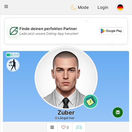
Gulf
Dating
Toggle
Mode
Login
navigation
💖
Finde deinen perfekten Partner
💖
Lade jetzt unsere Dating-App herunter!
💕
💕
0.7/1
1
Zuber
Länger her
0