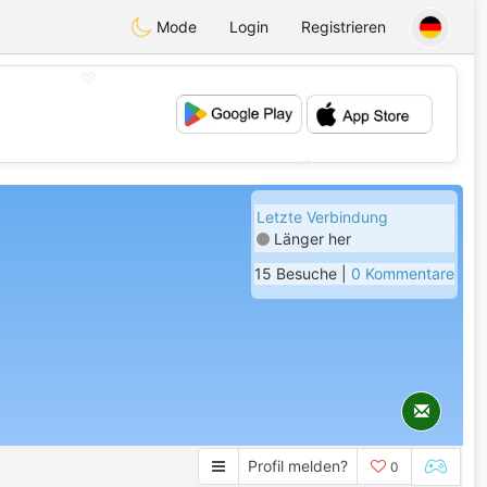
Mode
Login
Registrieren
💖
💕
Letzte Verbindung
Länger her
15 Besuche |
0 Kommentare
Profil melden?
0