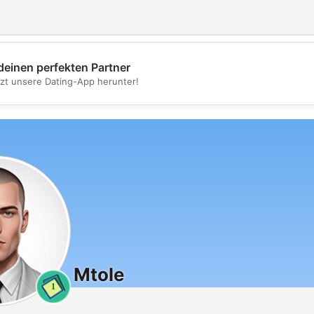
deinen perfekten Partner
💖
tzt unsere Dating-App herunter!
💕
Mtole
1