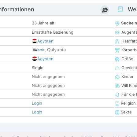
informationen
Wei
33 Jahre alt
Suche 
Ernsthafte Beziehung
Augenf
Ägypten
Haarfar
Qalyubia
Isnit
,
Körperb
Ägypten
Größe
Single
Gewich
Nicht angegeben
Kinder
Nicht angegeben
Will Kin
Nicht angegeben
Für die
Login
Religion
Login
Sekte