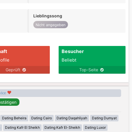
Lieblingssong
Nicht angegeben
aft
Besucher
ofile
Beliebt
Geprüft
Top-Seite
rvice
Dating Beheira
Dating Cairo
Dating Daqahliyah
Dating Dumyat
h
Dating Kafr El Sheikh
Dating Kafr El-Sheikh
Dating Luxor