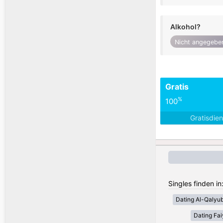
Alkohol?
Nicht angegebe
Gratis
%
100
Gratisdie
Singles finden i
Dating Al-Qalyub
Dating Fa