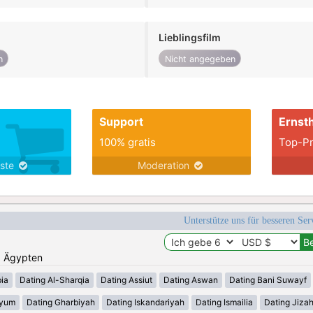
Lieblingsfilm
n
Nicht angegeben
Support
Ernsth
100% gratis
Top-Pr
nste
Moderation
Unterstütze uns für besseren Se
n: Ägypten
ia
Dating Al-Sharqia
Dating Assiut
Dating Aswan
Dating Bani Suwayf
iyum
Dating Gharbiyah
Dating Iskandariyah
Dating Ismailia
Dating Jiza