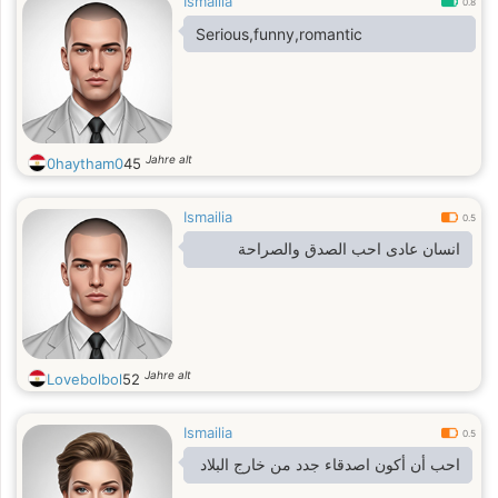
Ismailia
0.8
Serious,funny,romantic
Jahre alt
0haytham0
45
Ismailia
0.5
انسان عادى احب الصدق والصراحة
Jahre alt
Lovebolbol
52
Ismailia
0.5
احب أن أكون اصدقاء جدد من خارج البلاد