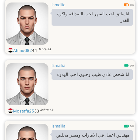
Ismailia
0.6
اناسائق احب السهر احب الصداقه واكره
الغدر
Jahre alt
Ahmed82
44
Ismailia
0.9
انا شخص عادى طيب وحنون احب الهدوء
Jahre alt
Mostafa25
33
Ismailia
0.8
مهندس اعمل في الامارات ومصر مخلص