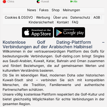
China
Kuwait
Alle
News
|
Fakes
|
Shop
|
Meinungen
Cookies & DSGVO
|
Werbung
|
Über uns
|
Datenschutz
|
AGB
|
Kindersicherheit
|
Kontakt
|
FAQ
Kostenlose Golf Dating-Plattform –
Verbindungen auf der Arabischen Halbinsel
Willkommen in der vertrauenswürdigen Plattform des Golfs für
bedeutungsvolle Verbindungen. Gulf-dating.com bringt Singles
aus Saudi-Arabien, Kuwait, Katar, Bahrain und Oman zusammen
und fördert Beziehungen, die auf gemeinsamen Werten und
kulturellem Verständnis basieren.
Ob Sie im lebendigen Riad, modernen Doha oder historischen
Kuwait-Stadt sind – verbinden Sie sich mit kompatiblen
Menschen, die Tradition, Familienwerte und authentische
Partnerschaften schätzen.
Unsere völlig kostenlose Plattform respektiert die Golf-Kultur und
bietet gleichzeitig Möglichkeiten für echte Verbindungen in der
gesamten Region.