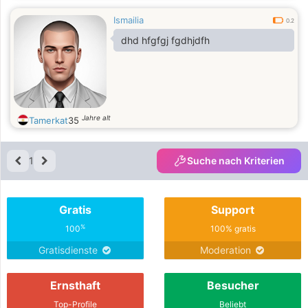
Ismailia
0.2
dhd hfgfgj fgdhjdfh
Jahre alt
Tamerkat
35
1
Suche nach Kriterien
Gratis
Support
%
100
100% gratis
Gratisdienste
Moderation
Ernsthaft
Besucher
Top-Profile
Beliebt