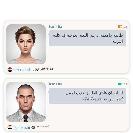
Ismailia
0.5
طالبه جامعيه ادرس اللغه العربيه ف كليه
التربيه
Jahre alt
Hebaahafez
28
Ismailia
0.8
انا انسان هادى الطباع اعزب اعمل
كمهندس صيانه ميكانيكه
Jahre alt
Islamkhair
38