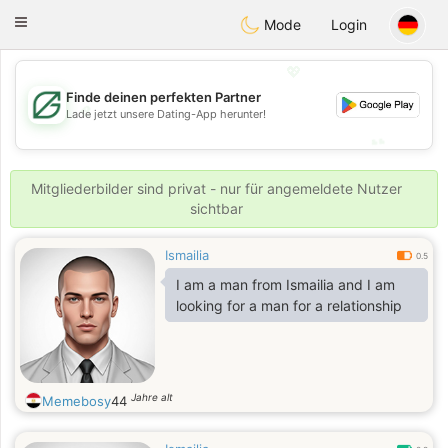
Gulf
Dating
Toggle
Mode
Login
navigation
💖
Finde deinen perfekten Partner
💖
Lade jetzt unsere Dating-App herunter!
💕
💕
Mitgliederbilder sind privat - nur für angemeldete Nutzer
sichtbar
Ismailia
0.5
I am a man from Ismailia and I am
looking for a man for a relationship
Jahre alt
Memebosy
44