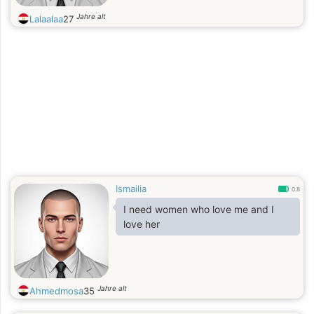
Jahre alt
Lalaalaa
27
Ismailia
0.8
I need women who love me and I
love her
Jahre alt
Ahmedmosa
35