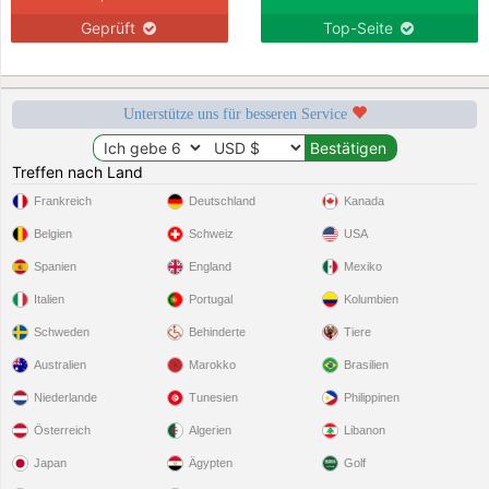
Geprüft
Top-Seite
Unterstütze uns für besseren Service
Treffen nach Land
Frankreich
Deutschland
Kanada
Belgien
Schweiz
USA
Spanien
England
Mexiko
Italien
Portugal
Kolumbien
Schweden
Behinderte
Tiere
Australien
Marokko
Brasilien
Niederlande
Tunesien
Philippinen
Österreich
Algerien
Libanon
Japan
Ägypten
Golf