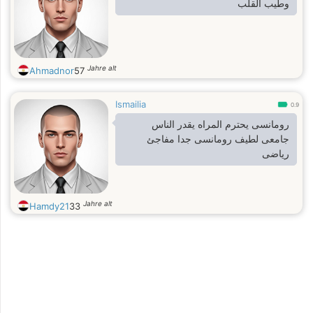
وطيب القلب
Jahre alt
Ahmadnor
57
Ismailia
0.9
رومانسى يحترم المراه يقدر الناس
جامعى لطيف رومانسى جدا مفاجئ
رياضى
Jahre alt
Hamdy21
33