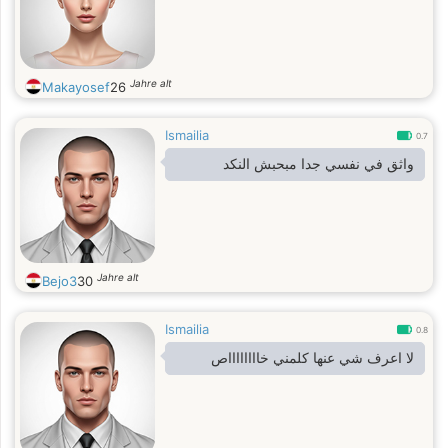
Jahre alt
Makayosef
26
Ismailia
0.7
واثق في نفسي جدا مبحبش النكد
Jahre alt
Bejo3
30
Ismailia
0.8
لا اعرف شي عنها كلمني خااااااااص