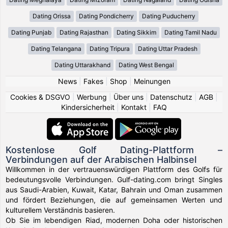
Dating Orissa
Dating Pondicherry
Dating Puducherry
Dating Punjab
Dating Rajasthan
Dating Sikkim
Dating Tamil Nadu
Dating Telangana
Dating Tripura
Dating Uttar Pradesh
Dating Uttarakhand
Dating West Bengal
News
|
Fakes
|
Shop
|
Meinungen
Cookies & DSGVO
|
Werbung
|
Über uns
|
Datenschutz
|
AGB
|
Kindersicherheit
|
Kontakt
|
FAQ
Kostenlose Golf Dating-Plattform –
Verbindungen auf der Arabischen Halbinsel
Willkommen in der vertrauenswürdigen Plattform des Golfs für
bedeutungsvolle Verbindungen. Gulf-dating.com bringt Singles
aus Saudi-Arabien, Kuwait, Katar, Bahrain und Oman zusammen
und fördert Beziehungen, die auf gemeinsamen Werten und
kulturellem Verständnis basieren.
Ob Sie im lebendigen Riad, modernen Doha oder historischen