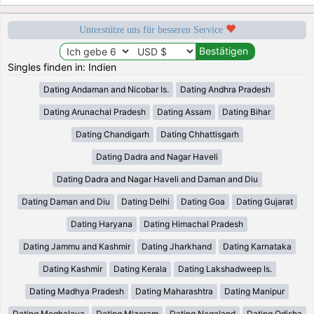
Unterstütze uns für besseren Service
Singles finden in: Indien
Dating Andaman and Nicobar Is.
Dating Andhra Pradesh
Dating Arunachal Pradesh
Dating Assam
Dating Bihar
Dating Chandigarh
Dating Chhattisgarh
Dating Dadra and Nagar Haveli
Dating Dadra and Nagar Haveli and Daman and Diu
Dating Daman and Diu
Dating Delhi
Dating Goa
Dating Gujarat
Dating Haryana
Dating Himachal Pradesh
Dating Jammu and Kashmir
Dating Jharkhand
Dating Karnataka
Dating Kashmir
Dating Kerala
Dating Lakshadweep Is.
Dating Madhya Pradesh
Dating Maharashtra
Dating Manipur
Dating Meghalaya
Dating Mizoram
Dating Nagaland
Dating Odisha