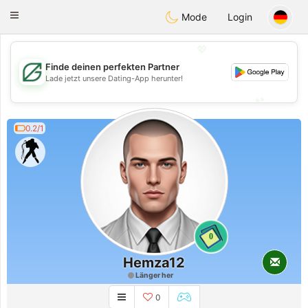
Gulf
Dating
Toggle
Mode
Login
navigation
💖
Finde deinen perfekten Partner
💖
Lade jetzt unsere Dating-App herunter!
💕
💕
0.2/1
0
Hemza12
Länger her
0