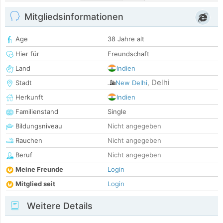
Mitgliedsinformationen
Age
38 Jahre alt
Hier für
Freundschaft
Land
Indien
Delhi
Stadt
New Delhi
,
Herkunft
Indien
Familienstand
Single
Bildungsniveau
Nicht angegeben
Rauchen
Nicht angegeben
Beruf
Nicht angegeben
Meine Freunde
Login
Mitglied seit
Login
Weitere Details