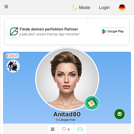
Gulf
Dating
Toggle
Mode
Login
navigation
💖
Finde deinen perfekten Partner
💖
Lade jetzt unsere Dating-App herunter!
💕
💕
0.1/1
1
Anitad80
Länger her
4