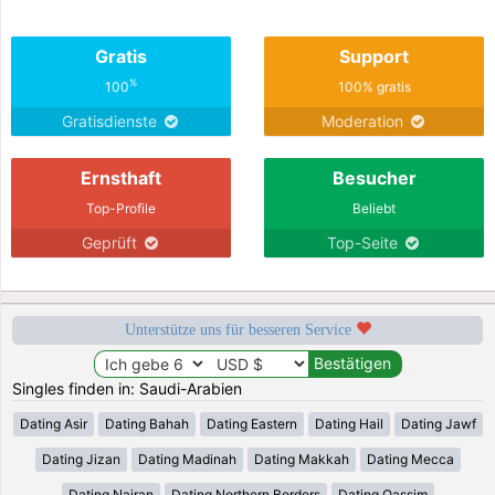
Gratis
Support
%
100
100% gratis
Gratisdienste
Moderation
Ernsthaft
Besucher
Top-Profile
Beliebt
Geprüft
Top-Seite
Unterstütze uns für besseren Service
Singles finden in: Saudi-Arabien
Dating Asir
Dating Bahah
Dating Eastern
Dating Hail
Dating Jawf
Dating Jizan
Dating Madinah
Dating Makkah
Dating Mecca
Dating Najran
Dating Northern Borders
Dating Qassim