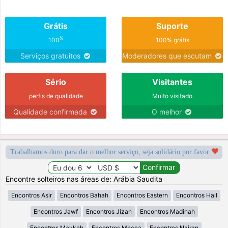
Grátis
Suporte
%
100
100% grátis
Serviços gratuitos
Moderadores que escutam
Sério
Visitantes
perfis de qualidade
Muito visitado
Qualidade confirmada
O melhor
Trabalhamos duro para dar o melhor serviço, seja solidário por favor
Encontre solteiros nas áreas de: Arábia Saudita
Encontros Asir
Encontros Bahah
Encontros Eastern
Encontros Hail
Encontros Jawf
Encontros Jizan
Encontros Madinah
Encontros Makkah
Encontros Mecca
Encontros Najran