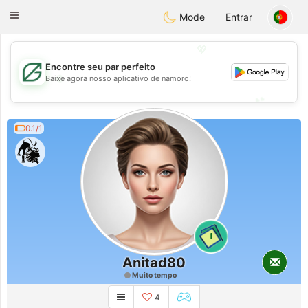
Gulf
Dating
Toggle
Mode
Entrar
navigation
💖
Encontre seu par perfeito
💖
Baixe agora nosso aplicativo de namoro!
💕
💕
0.1/1
1
Anitad80
Muito tempo
4