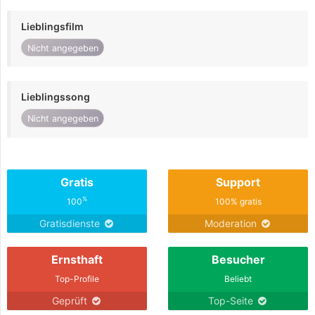
Lieblingsfilm
Nicht angegeben
Lieblingssong
Nicht angegeben
Gratis
Support
%
100
100% gratis
Gratisdienste
Moderation
Ernsthaft
Besucher
Top-Profile
Beliebt
Geprüft
Top-Seite