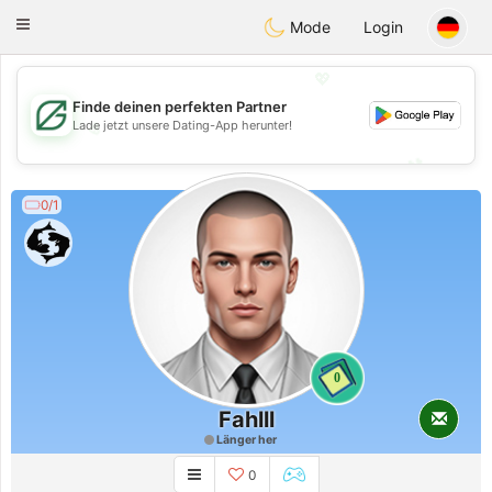
Gulf
Dating
Toggle
Mode
Login
navigation
💖
Finde deinen perfekten Partner
Lade jetzt unsere Dating-App herunter!
💖
💕
💕
0/1
0
Fahlll
Länger her
0