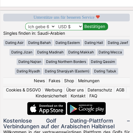
Unterstütze uns für besseren Service
Singles finden in: Saudi-Arabien
Dating Asir
Dating Bahah
Dating Eastern
Dating Hail
Dating Jawf
Dating Jizan
Dating Madinah
Dating Makkah
Dating Mecca
Dating Najran
Dating Northern Borders
Dating Qassim
Dating Riyadh
Dating Sharqiyah (Eastern)
Dating Tabuk
News
|
Fakes
|
Shop
|
Meinungen
Cookies & DSGVO
|
Werbung
|
Über uns
|
Datenschutz
|
AGB
|
Kindersicherheit
|
Kontakt
|
FAQ
Kostenlose Golf Dating-Plattform –
Verbindungen auf der Arabischen Halbinsel
Willkommen in der vertrauenswürdigen Plattform des Golfs für