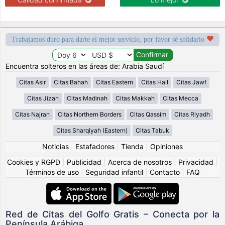
Trabajamos duro para darte el mejor servicio, por favor sé solidario
Encuentra solteros en las áreas de: Arabia Saudí
Citas Asir
Citas Bahah
Citas Eastern
Citas Hail
Citas Jawf
Citas Jizan
Citas Madinah
Citas Makkah
Citas Mecca
Citas Najran
Citas Northern Borders
Citas Qassim
Citas Riyadh
Citas Sharqiyah (Eastern)
Citas Tabuk
Noticias
|
Estafadores
|
Tienda
|
Opiniones
Cookies y RGPD
|
Publicidad
|
Acerca de nosotros
|
Privacidad
|
Términos de uso
|
Seguridad infantil
|
Contacto
|
FAQ
Red de Citas del Golfo Gratis – Conecta por la
Península Arábiga