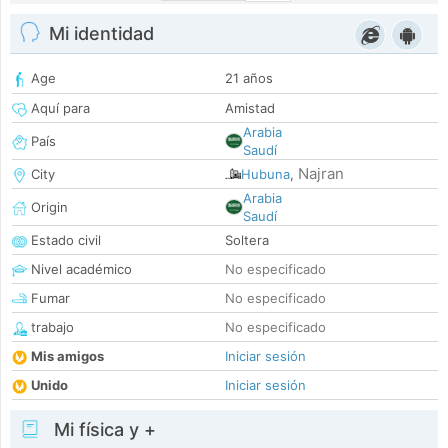
Mi identidad
Age
21 años
Aquí para
Amistad
Arabia
País
Saudí
Najran
City
Hubuna
,
Arabia
Origin
Saudí
Estado civil
Soltera
Nivel académico
No especificado
Fumar
No especificado
trabajo
No especificado
Mis amigos
Iniciar sesión
Unido
Iniciar sesión
Mi física y +