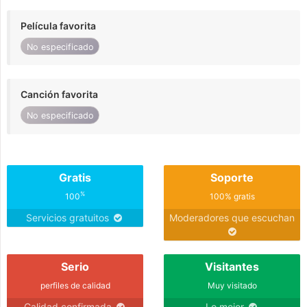
Película favorita
No especificado
Canción favorita
No especificado
Gratis
Soporte
%
100
100% gratis
Servicios gratuitos
Moderadores que escuchan
Serio
Visitantes
perfiles de calidad
Muy visitado
Calidad confirmada
Lo mejor