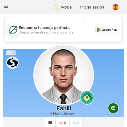
Gulf
Dating
Toggle
Mode
Iniciar sesión
navigation
💖
Encuentra tu pareja perfecta
💖
¡Descarga nuestra app de citas ahora!
💕
💕
0/1
0
Fahlll
Mucho tiempo
0