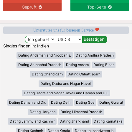
Geprüft
Top-Seite
Unterstütze uns für besseren Service
Singles finden in: Indien
Dating Andaman and Nicobar Is.
Dating Andhra Pradesh
Dating Arunachal Pradesh
Dating Assam
Dating Bihar
Dating Chandigarh
Dating Chhattisgarh
Dating Dadra and Nagar Haveli
Dating Dadra and Nagar Haveli and Daman and Diu
Dating Daman and Diu
Dating Delhi
Dating Goa
Dating Gujarat
Dating Haryana
Dating Himachal Pradesh
Dating Jammu and Kashmir
Dating Jharkhand
Dating Karnataka
Dating Kashmir
Dating Kerala
Dating Lakshadweep Is.