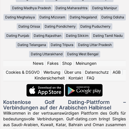
Dating Madhya Pradesh
Dating Maharashtra
Dating Manipur
Dating Meghalaya
Dating Mizoram
Dating Nagaland
Dating Odisha
Dating Orissa
Dating Pondicherry
Dating Puducherry
Dating Punjab
Dating Rajasthan
Dating Sikkim
Dating Tamil Nadu
Dating Telangana
Dating Tripura
Dating Uttar Pradesh
Dating Uttarakhand
Dating West Bengal
News
|
Fakes
|
Shop
|
Meinungen
Cookies & DSGVO
|
Werbung
|
Über uns
|
Datenschutz
|
AGB
|
Kindersicherheit
|
Kontakt
|
FAQ
Kostenlose Golf Dating-Plattform –
Verbindungen auf der Arabischen Halbinsel
Willkommen in der vertrauenswürdigen Plattform des Golfs für
bedeutungsvolle Verbindungen. Gulf-dating.com bringt Singles
aus Saudi-Arabien, Kuwait, Katar, Bahrain und Oman zusammen