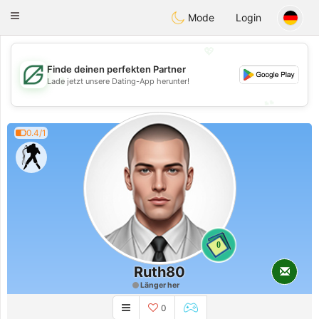
Gulf
Dating
Toggle
Mode
Login
navigation
💖
Finde deinen perfekten Partner
💖
Lade jetzt unsere Dating-App herunter!
💕
💕
0.4/1
0
Ruth80
Länger her
0