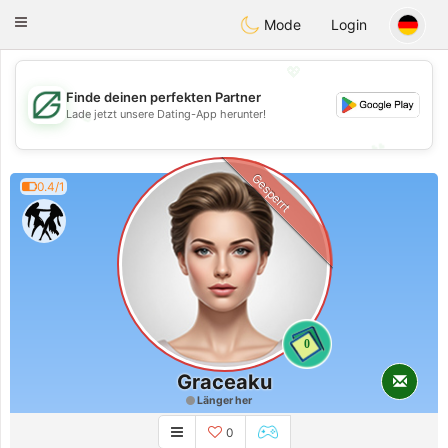
Gulf
Dating
Toggle
Mode
Login
navigation
💖
Finde deinen perfekten Partner
💖
Lade jetzt unsere Dating-App herunter!
💕
💕
Gesperrt
0.4/1
0
Graceaku
Länger her
0