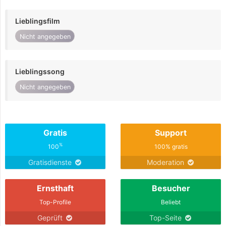
Lieblingsfilm
Nicht angegeben
Lieblingssong
Nicht angegeben
Gratis
Support
%
100
100% gratis
Gratisdienste
Moderation
Ernsthaft
Besucher
Top-Profile
Beliebt
Geprüft
Top-Seite