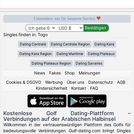
Unterstütze uns für besseren Service
Singles finden in: Togo
Dating Centrale
Dating Centrale Region
Dating Kara
Dating Kara Region
Dating Maritime
Dating Plateaux
Dating Plateaux Region
Dating Savanes
News
|
Fakes
|
Shop
|
Meinungen
Cookies & DSGVO
|
Werbung
|
Über uns
|
Datenschutz
|
AGB
|
Kindersicherheit
|
Kontakt
|
FAQ
Kostenlose Golf Dating-Plattform –
Verbindungen auf der Arabischen Halbinsel
Willkommen in der vertrauenswürdigen Plattform des Golfs für
bedeutungsvolle Verbindungen. Gulf-dating.com bringt Singles