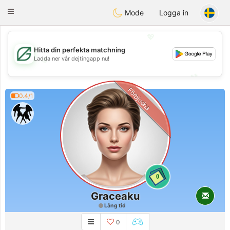
Gulf
Dating
Toggle
Mode
Logga in
navigation
💖
Hitta din perfekta matchning
💖
Ladda ner vår dejtingapp nu!
💕
💕
Förbjudna
0.4/1
0
Graceaku
Lång tid
0