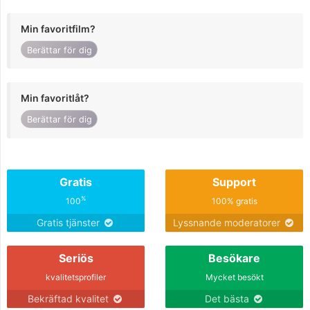
Min favoritfilm?
Berättar för dig
Min favoritlåt?
Berättar för dig
Gratis
Support
%
100
100% gratis
Gratis tjänster
Lyssnande moderatorer
Seriös
Besökare
kvalitetsprofiler
Mycket besökt
Bekräftad kvalitet
Det bästa