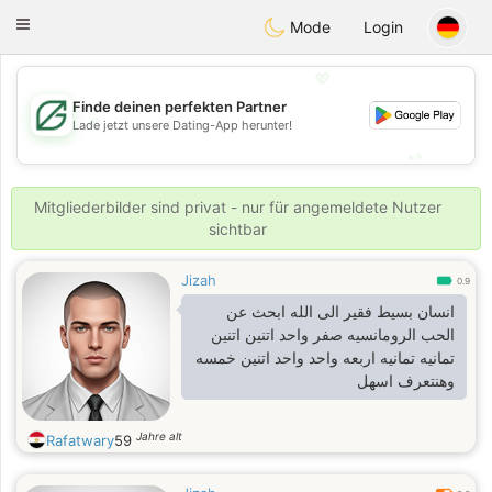
Gulf
Dating
Toggle
Mode
Login
navigation
💖
Finde deinen perfekten Partner
💖
Lade jetzt unsere Dating-App herunter!
💕
💕
Mitgliederbilder sind privat - nur für angemeldete Nutzer
sichtbar
Jizah
0.9
انسان بسيط فقير الى الله ابحث عن
الحب الرومانسيه صفر واحد اتنين اتنين
تمانيه تمانيه اربعه واحد واحد اتنين خمسه
وهنتعرف اسهل
Jahre alt
Rafatwary
59