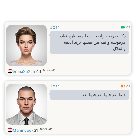
Jizah
0.9
ذكيا صريحه واضحه جدا مسيطره قياديه
فرفوشه واثقه من نفسها تريد العفه
والحلال
Jahre alt
Soma2525m
46
Jizah
0.3
فيما بعد فيما بعد فيما بعد
Jahre alt
Mahmoudx
31