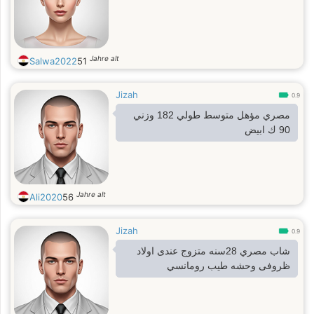
Jahre alt
Salwa2022
51
Jizah
0.9
مصري مؤهل متوسط طولي 182 وزني
90 ك ابيض
Jahre alt
Ali2020
56
Jizah
0.9
شاب مصري 28سنه متزوج عندى اولاد
ظروفى وحشه طيب رومانسي