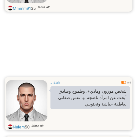
Jahre alt
Mmmm91
35
Jizah
0.5
شخص موزون وهاديء، وطموح وصادق
أبحث عن امرأة ناضجة لها نفس صفاتي
بعاطفة جياشة وتحتويني
Jahre alt
Naiem
50