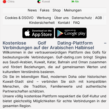
China
Kuwait
Alle
News
|
Fakes
|
Shop
|
Meinungen
Cookies & DSGVO
|
Werbung
|
Über uns
|
Datenschutz
|
AGB
|
Kindersicherheit
|
Kontakt
|
FAQ
Kostenlose Golf Dating-Plattform –
Verbindungen auf der Arabischen Halbinsel
Willkommen in der vertrauenswürdigen Plattform des Golfs für
bedeutungsvolle Verbindungen. Gulf-dating.com bringt Singles
aus Saudi-Arabien, Kuwait, Katar, Bahrain und Oman zusammen
und fördert Beziehungen, die auf gemeinsamen Werten und
kulturellem Verständnis basieren.
Ob Sie im lebendigen Riad, modernen Doha oder historischen
Kuwait-Stadt sind – verbinden Sie sich mit kompatiblen
Menschen, die Tradition, Familienwerte und authentische
Partnerschaften schätzen.
Unsere völlig kostenlose Plattform respektiert die Golf-Kultur und
bietet gleichzeitig Möglichkeiten für echte Verbindungen in der
gesamten Region.