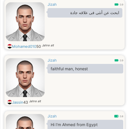
Jizah
0.9
ابحث عن أنثى فى علاقه جادة
Jahre alt
Mohamed010
50
Jizah
0.9
faithful man, honest
Jahre alt
Jassin
43
Jizah
0.8
Hi I'm Ahmed from Egypt