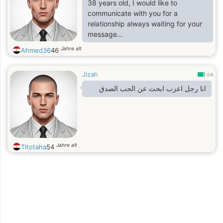
38 years old, I would like to
communicate with you for a
relationship always waiting for your
message
Ahmed
Jahre alt
Ahmed36
46
Jizah
0.8
انا رجل اعزب ابحث عن الحب الصدق
Jahre alt
Titotaha
54