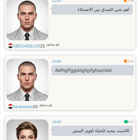
Jizah
0.6
اهم شي الصدق بين الاصدقاء
Jahre alt
ABDOADELCR
25
Jizah
0.3
Adfhgffggddghjyfgfssyhdd
Jahre alt
Abdoboka
35
Jizah
0.7
46سنه محبه للحياة اهوى السفر