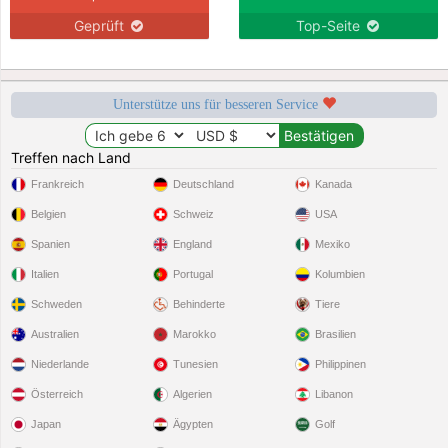
Geprüft
Top-Seite
Unterstütze uns für besseren Service
Treffen nach Land
Frankreich
Deutschland
Kanada
Belgien
Schweiz
USA
Spanien
England
Mexiko
Italien
Portugal
Kolumbien
Schweden
Behinderte
Tiere
Australien
Marokko
Brasilien
Niederlande
Tunesien
Philippinen
Österreich
Algerien
Libanon
Japan
Ägypten
Golf