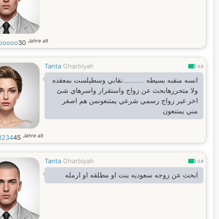
Jahre alt
oooooo
30
Tanta
Gharbiyah
0.8
انسه منقبه بسيطه ...........نقابي وسطيلست بمعقده
ولا متحررهابحث عن زواج واستقرار واسرهاي شئ
اخر غير زواج رسمي شرعي يمتنعونمن هم اصغر
مني يمتنعون
Jahre alt
1234
45
Tanta
Gharbiyah
0.8
ابحث عن زوجه سعوديه بنت او مطلقه او ارمله