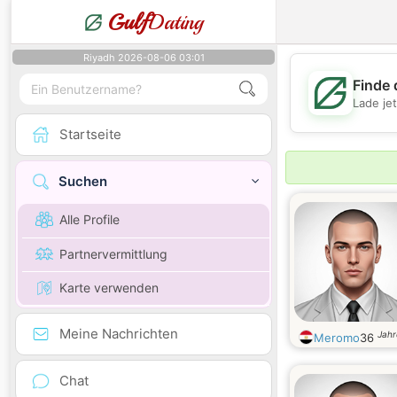
Gulf
Dating
Riyadh 2026-08-06 03:01
Finde 
Lade je
Startseite
Suchen
Alle Profile
Partnervermittlung
Karte verwenden
Meine Nachrichten
Jahr
Meromo
36
Chat