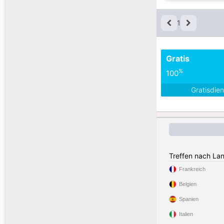
1
Gratis
%
100
Gratisdie
Treffen nach La
Frankreich
Belgien
Spanien
Italien