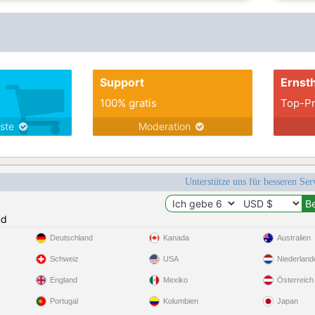
Support
Ernsth
100% gratis
Top-Pr
nste
Moderation
Unterstütze uns für besseren Se
nd
Deutschland
Kanada
Australien
Schweiz
USA
Niederland
England
Mexiko
Österreich
Portugal
Kolumbien
Japan