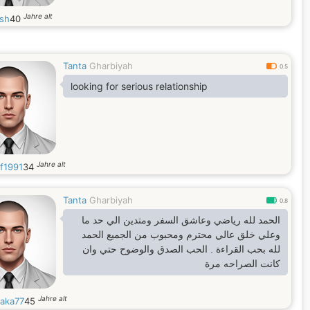
Jahre alt
sh
40
Tanta
Gharbiyah
0.5
looking for serious relationship
Jahre alt
if1991
34
Tanta
Gharbiyah
0.8
الحمد لله رياضي وعاشق السفر ومتدين الي حد ما
وعلي خلق عالي محترم ومحبوب من الجميع الحمد
لله بحب القراءة . الحب الصدق والوضوح حتي وان
كانت الصراحه مرة
Jahre alt
raka77
45