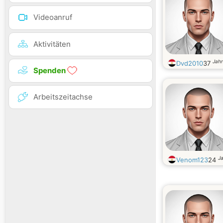
Videoanruf
Aktivitäten
Jahr
Dvd2010
37
Spenden
Arbeitszeitachse
Ja
Venom123
24