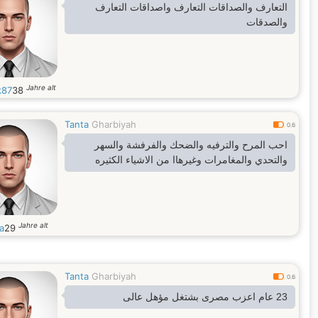
التعارف والصداقات التعارف واصداقات التعارف
والصدقات
Jahre alt
k87
38
Tanta
Gharbiyah
0.6
احب المرح والترفيه والضحك والفرفشة والسهر
والتحدي والمغامرات وغيرهاا من الاشياء الكثيره
Jahre alt
a
29
Tanta
Gharbiyah
0.6
23 عام اعزب مصرى بشتغل مؤهل عالى