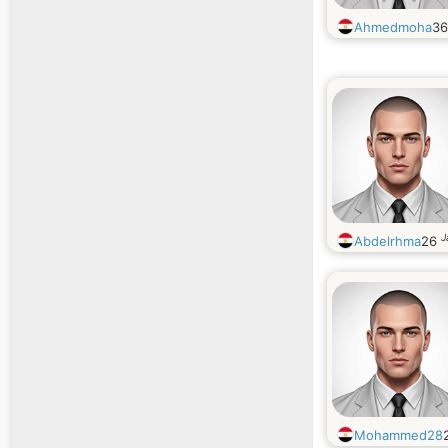
Ahmedmoha
3
J
Abdelrhma
26
Mohammed28