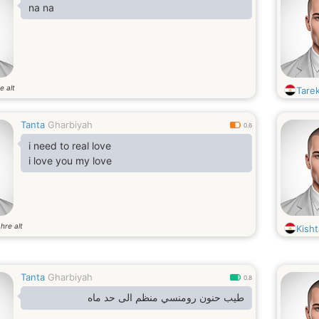
na na
e alt
Tare
Tanta
Gharbiyah
0.6
i need to real love
i love you my love
hre alt
Kisht
Tanta
Gharbiyah
0.8
طيب حنون رومنسي منظم الى حد ماه