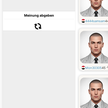
Meinung abgeben
4444samsam
4
J
Mon30305
45