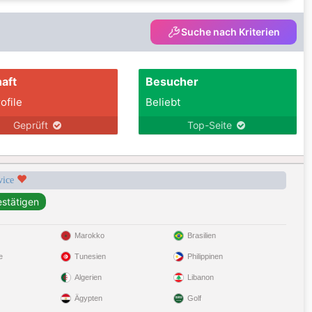
Suche nach Kriterien
aft
Besucher
ofile
Beliebt
Geprüft
Top-Seite
rvice
Marokko
Brasilien
e
Tunesien
Philippinen
Algerien
Libanon
Ägypten
Golf