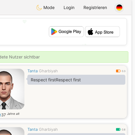
Mode
Login
Registrieren
💖
💕
ldete Nutzer sichtbar
Tanta
Gharbiyah
0.3
Respect firstRespect first
Jahre alt
t
37
Tanta
Gharbiyah
0.8