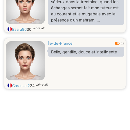
sérieux dans la trentaine, quand les
échanges seront fait mon tuteur est
au courant et la muqabala avec la
présence d’un mahram.
Je suis étudiante et salariée.
Jahre alt
Bsara96
30
Île-de-France
0.5
Belle, gentille, douce et intelligente
Jahre alt
Caramiel2
24