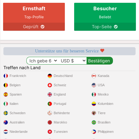
Ernsthaft
Besucher
Top-Profile
Beliebt
Geprüft
Top-Seite
Unterstütze uns für besseren Service
Treffen nach Land
Frankreich
Deutschland
Kanada
Belgien
Schweiz
USA
Spanien
England
Mexiko
Italien
Portugal
Kolumbien
Schweden
Behinderte
Tiere
Australien
Marokko
Brasilien
Niederlande
Tunesien
Philippinen