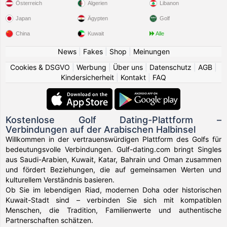
Österreich
Algerien
Libanon
Japan
Ägypten
Golf
China
Kuwait
Alle
News
|
Fakes
|
Shop
|
Meinungen
Cookies & DSGVO
|
Werbung
|
Über uns
|
Datenschutz
|
AGB
|
Kindersicherheit
|
Kontakt
|
FAQ
Kostenlose Golf Dating-Plattform –
Verbindungen auf der Arabischen Halbinsel
Willkommen in der vertrauenswürdigen Plattform des Golfs für
bedeutungsvolle Verbindungen. Gulf-dating.com bringt Singles
aus Saudi-Arabien, Kuwait, Katar, Bahrain und Oman zusammen
und fördert Beziehungen, die auf gemeinsamen Werten und
kulturellem Verständnis basieren.
Ob Sie im lebendigen Riad, modernen Doha oder historischen
Kuwait-Stadt sind – verbinden Sie sich mit kompatiblen
Menschen, die Tradition, Familienwerte und authentische
Partnerschaften schätzen.