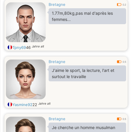
Bretagne
0.2
1.77m,80kg,pas mal d'après les
femmes...
Jahre alt
Tpny69
46
Bretagne
0.5
J'aime le sport, la lecture, l'art et
surtout le travaille
Jahre alt
Yasmine92
22
Bretagne
0.5
Je cherche un homme musulman