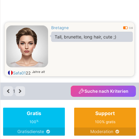
Bretagne
0.6
Tall, brunette, long hair, cute ;)
Jahre alt
Safa01
22
1
Suche nach Kriterien
Gratis
Support
%
100
100% gratis
Gratisdienste
Moderation