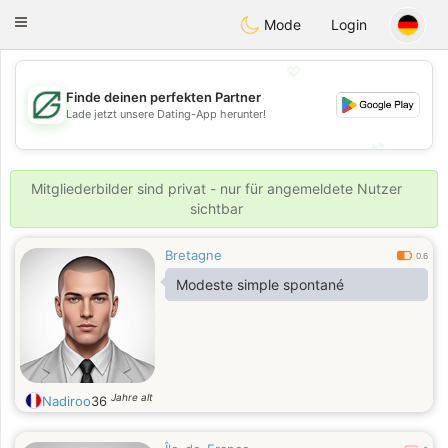
Gulf
Dating
Toggle
Mode
Login
navigation
💖
Finde deinen perfekten Partner
💖
Lade jetzt unsere Dating-App herunter!
💕
💕
Mitgliederbilder sind privat - nur für angemeldete Nutzer
sichtbar
Bretagne
0.6
Modeste simple spontané
Jahre alt
Nadiroo
36