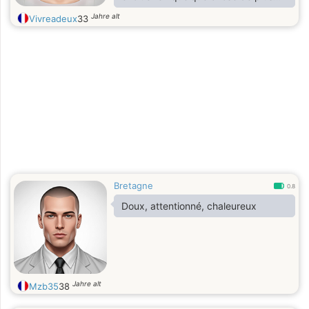
sérieux, ça l'avenir pourra peut être
Jahre alt
Vivreadeux
33
nous le dire
Et oui, la vie est belle ! Mais en
profiter seule est parfois triste.
A ceux qui prétendent vouloir une
amitié et ne visent qu'une rencontre
charnelle, vous êtes mal tombés
avec moi !
Je ne cherche pas quelqu'un pour
sortir mes poubelles
Bretagne
0.8
Doux, attentionné, chaleureux
Jahre alt
Mzb35
38