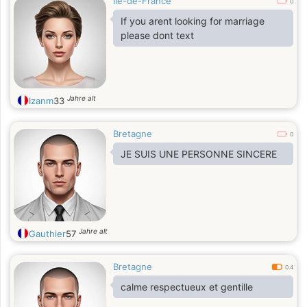
Île-de-France
0
If you arent looking for marriage
please dont text
Jahre alt
Izanm
33
Bretagne
0
JE SUIS UNE PERSONNE SINCERE
Jahre alt
Gauthier
57
Bretagne
0.4
calme respectueux et gentille