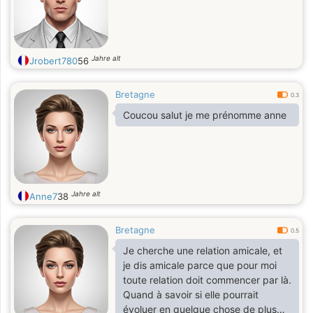
Jahre alt
Jrobert780
56
Bretagne
0.3
Coucou salut je me prénomme anne
Jahre alt
Anne7
38
Bretagne
0.5
Je cherche une relation amicale, et
je dis amicale parce que pour moi
toute relation doit commencer par là.
Quand à savoir si elle pourrait
évoluer en quelque chose de plus