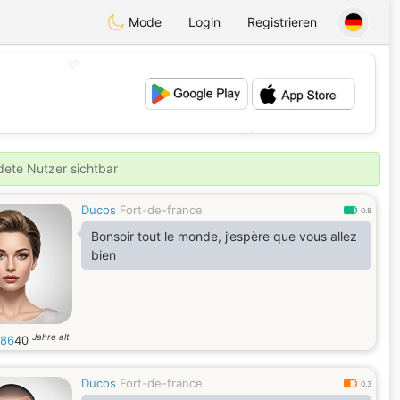
Mode
Login
Registrieren
💖
💕
ldete Nutzer sichtbar
Ducos
Fort-de-france
0.8
Bonsoir tout le monde, j’espère que vous allez
bien
Jahre alt
m86
40
Ducos
Fort-de-france
0.3