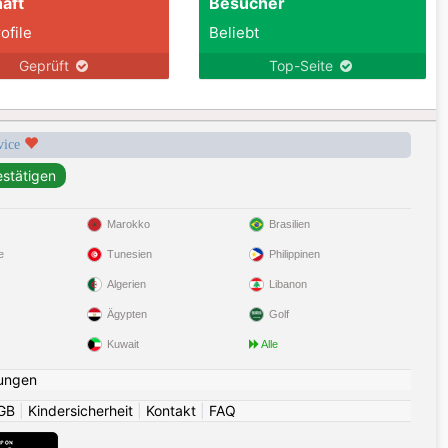
aft
Besucher
ofile
Beliebt
Geprüft
Top-Seite
rvice
Marokko
Brasilien
e
Tunesien
Philippinen
Algerien
Libanon
Ägypten
Golf
Kuwait
Alle
ungen
GB
|
Kindersicherheit
|
Kontakt
|
FAQ