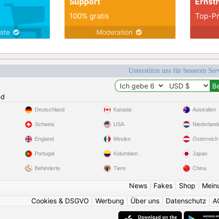
Support
Ernsth
100% gratis
Top-Pr
nste
Moderation
Unterstütze uns für besseren Se
nd
Deutschland
Kanada
Australien
Schweiz
USA
Niederland
England
Mexiko
Österreich
Portugal
Kolumbien
Japan
Behinderte
Tiere
China
News
|
Fakes
|
Shop
|
Mein
Cookies & DSGVO
|
Werbung
|
Über uns
|
Datenschutz
|
A