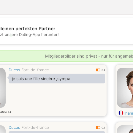
deinen perfekten Partner
💖
tzt unsere Dating-App herunter!
💕
Mitgliederbilder sind privat - nur für angeme
Ducos
Fort-de-france
0.4
je suis une fille sincère ,sympa
Jahre alt
Ilha
Ducos
Fort-de-france
0.3