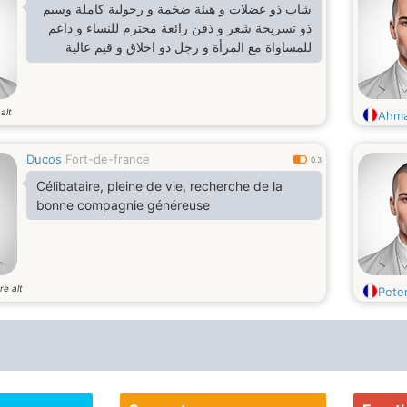
شاب ذو عضلات و هيئة ضخمة و رجولية كاملة وسيم
ذو تسريحة شعر و ذقن رائعة محترم للنساء و داعم
للمساواة مع المرأة و رجل ذو اخلاق و قيم عالية
alt
Ahma
Ducos
Fort-de-france
0.3
Célibataire, pleine de vie, recherche de la
bonne compagnie généreuse
re alt
Pete