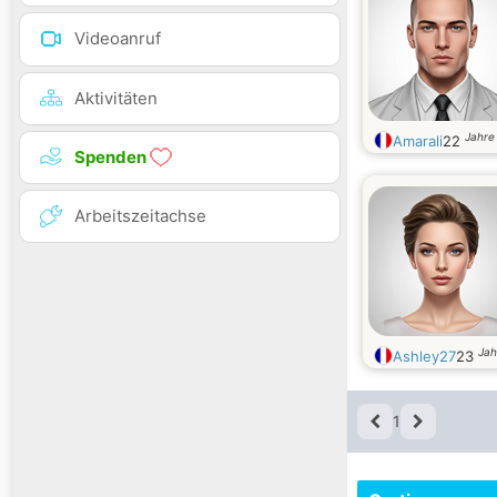
Videoanruf
Aktivitäten
Jahre 
Amarali
22
Spenden
Arbeitszeitachse
Jah
Ashley27
23
1