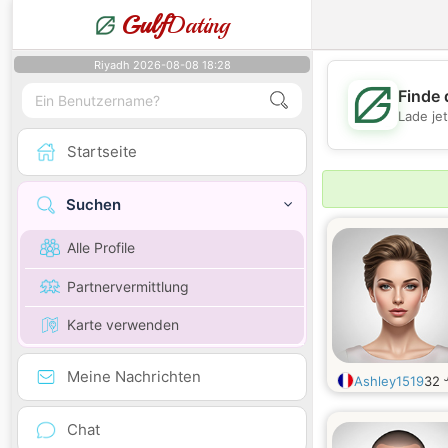
Gulf
Dating
Riyadh 2026-08-08 18:28
Finde 
Lade je
Startseite
Suchen
Alle Profile
Partnervermittlung
Karte verwenden
Meine Nachrichten
Ashley1519
32
Chat