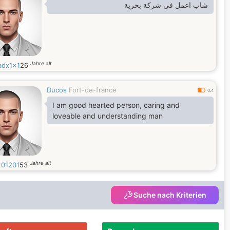
شاب اعمل في شركة بحرية
Jahre alt
dx1x1
26
Ducos
Fort-de-france
0.4
I am good hearted person, caring and
loveable and understanding man
Jahre alt
r01201
53
Suche nach Kriterien