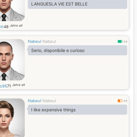
LANGUESLA VIE EST BELLE
Jahre alt
tt
48
Nabeul
Nabeul
0.8
Serio, disponibile e curioso
Jahre alt
co96
71
Nabeul
Nabeul
0.5
I like expensive things