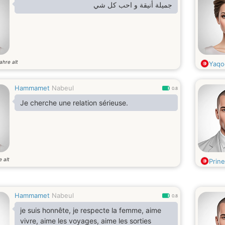
جميلة أنيقة و احب كل شي
ahre alt
Yaqo
Hammamet
Nabeul
0.8
Je cherche une relation sérieuse.
e alt
Prine
Hammamet
Nabeul
0.8
je suis honnête, je respecte la femme, aime
vivre, aime les voyages, aime les sorties