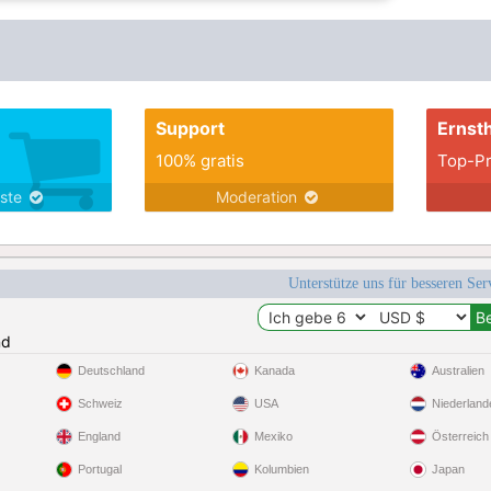
Support
Ernsth
100% gratis
Top-Pr
nste
Moderation
Unterstütze uns für besseren Se
nd
Deutschland
Kanada
Australien
Schweiz
USA
Niederland
England
Mexiko
Österreich
Portugal
Kolumbien
Japan