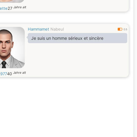
Jahre alt
ette
27
Hammamet
Nabeul
0.5
Je suis un homme sérieux et sincère
Jahre alt
1977
40