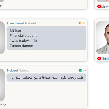
alt
Mriw
Hammamet
Nabeul
0.5
1.81cm
Financial student
I was teakwando
Zumba dancer
Titlo
Nabeul
Nabeul
0.8
طيبة وبحب تكون عندي صداقات من مختلف البلدان
re alt