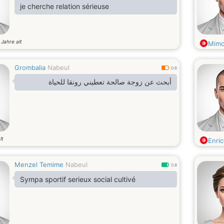
je cherche relation sérieuse
Jahre alt
9
Mimo
Grombalia
Nabeul
0.6
أبحث عن زوجة صالحة تعطيني رونقا للحياة
lt
Enri
Menzel Temime
Nabeul
0.8
Sympa sportif serieux social cultivé