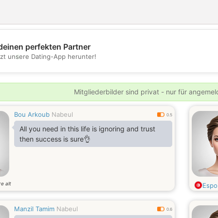
deinen perfekten Partner
💖
tzt unsere Dating-App herunter!
💕
Mitgliederbilder sind privat - nur für angeme
Bou Arkoub
Nabeul
0.5
All you need in this life is ignoring and trust
then success is sure👌
e alt
Espo
Manzil Tamim
Nabeul
0.6