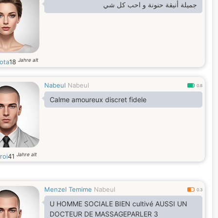
جميلة أنيقة حنونة و احب كل شي
Jahre alt
ota
18
Nabeul
Nabeul
0.8
Calme amoureux discret fidele
Jahre alt
roi
41
Menzel Temime
Nabeul
0.3
U HOMME SOCIALE BIEN cultivé AUSSI UN
DOCTEUR DE MASSAGEPARLER 3