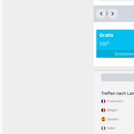
1
Gratis
%
100
Gratisdie
Treffen nach La
Frankreich
Belgien
Spanien
Italien