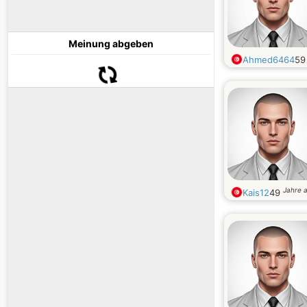
Meinung abgeben
Ahmed6464
5
Jahre a
Kais12
49