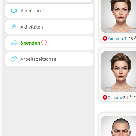
Videoanruf
Aktivitäten
J
Yaqoota.Tn
18
Spenden
Arbeitszeitachse
Jahr
Chadow
24