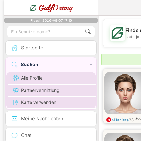
Gulf
Dating
Riyadh 2026-08-07 17:16
Finde 
Lade je
Startseite
Suchen
Alle Profile
Partnervermittlung
Karte verwenden
Meine Nachrichten
Jahr
Milanista
26
Chat