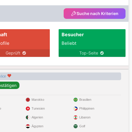
Suche nach Kriterien
aft
Besucher
ofile
Beliebt
Geprüft
Top-Seite
rvice
Marokko
Brasilien
e
Tunesien
Philippinen
Algerien
Libanon
Ägypten
Golf