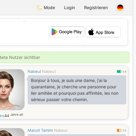
Mode
Login
Registrieren
💖
💕
ldete Nutzer sichtbar
Nabeul
Nabeul
0.8
Bonjour à tous, je suis une dame, j'ai la
quarantaine, je cherche une personne pour
lier amitiée et pourquoi pas affinitée, les non
sérieux passer votre chemin.
Jahre alt
irs
44
Manzil Tamim
Nabeul
0.5