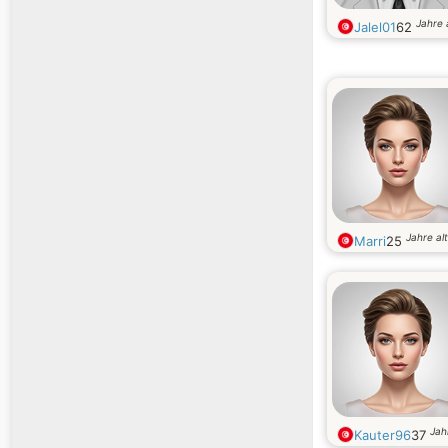
Jahre 
Jalel01
62
Jahre alt
Marri
25
Jah
Kauter96
37