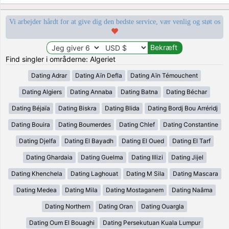
Vi arbejder hårdt for at give dig den bedste service, vær venlig og støt os
Find singler i områderne: Algeriet
Dating Adrar
Dating Aïn Defla
Dating Aïn Témouchent
Dating Algiers
Dating Annaba
Dating Batna
Dating Béchar
Dating Béjaïa
Dating Biskra
Dating Blida
Dating Bordj Bou Arréridj
Dating Bouira
Dating Boumerdes
Dating Chlef
Dating Constantine
Dating Djelfa
Dating El Bayadh
Dating El Oued
Dating El Tarf
Dating Ghardaia
Dating Guelma
Dating Illizi
Dating Jijel
Dating Khenchela
Dating Laghouat
Dating M Sila
Dating Mascara
Dating Medea
Dating Mila
Dating Mostaganem
Dating Naâma
Dating Northern
Dating Oran
Dating Ouargla
Dating Oum El Bouaghi
Dating Persekutuan Kuala Lumpur