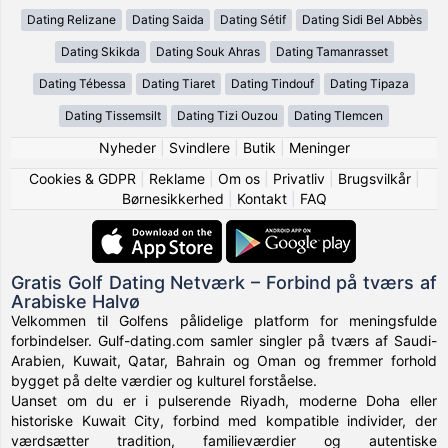
Dating Relizane
Dating Saida
Dating Sétif
Dating Sidi Bel Abbès
Dating Skikda
Dating Souk Ahras
Dating Tamanrasset
Dating Tébessa
Dating Tiaret
Dating Tindouf
Dating Tipaza
Dating Tissemsilt
Dating Tizi Ouzou
Dating Tlemcen
Nyheder
|
Svindlere
|
Butik
|
Meninger
Cookies & GDPR
|
Reklame
|
Om os
|
Privatliv
|
Brugsvilkår
|
Børnesikkerhed
|
Kontakt
|
FAQ
Gratis Golf Dating Netværk – Forbind på tværs af
Arabiske Halvø
Velkommen til Golfens pålidelige platform for meningsfulde
forbindelser. Gulf-dating.com samler singler på tværs af Saudi-
Arabien, Kuwait, Qatar, Bahrain og Oman og fremmer forhold
bygget på delte værdier og kulturel forståelse.
Uanset om du er i pulserende Riyadh, moderne Doha eller
historiske Kuwait City, forbind med kompatible individer, der
værdsætter tradition, familieværdier og autentiske