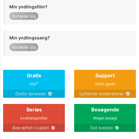
Min yndlingsfilm?
Fortæller dig
Min yndlingssang?
Fortæller dig
Gratis
Support
%
100
100% gratis
Gratis tjenester
Lyttende moderatorer
Seriøs
Besøgende
kvalitetsprofiler
Meget besøgt
Bekræftet kvalitet
Det bedste