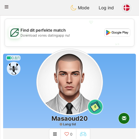
Gulf
Dating
Toggle
Mode
Log ind
navigation
💖
Find dit perfekte match
💖
Download vores datingapp nu!
💕
💕
0.8/1
0
Masaoud20
Lang tid
0