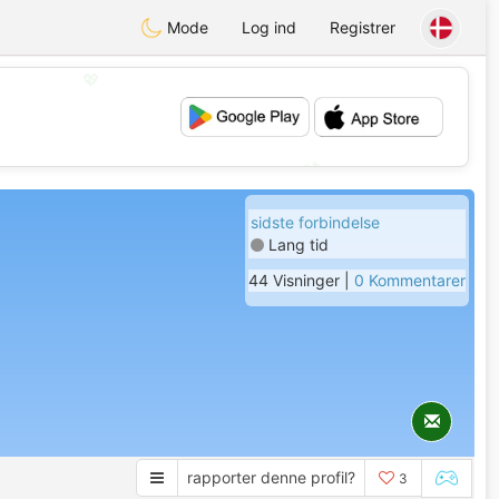
Mode
Log ind
Registrer
💖
💕
sidste forbindelse
Lang tid
44 Visninger |
0 Kommentarer
rapporter denne profil?
3