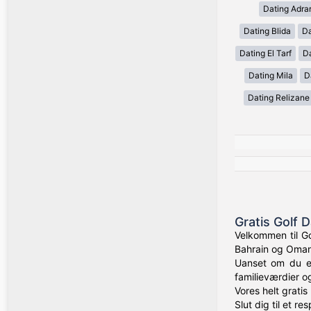
Dating Adra
Dating Blida
Da
Dating El Tarf
D
Dating Mila
D
Dating Relizane
Gratis Golf 
Velkommen til Go
Bahrain og Oman 
Uanset om du er
familieværdier o
Vores helt grati
Slut dig til et r