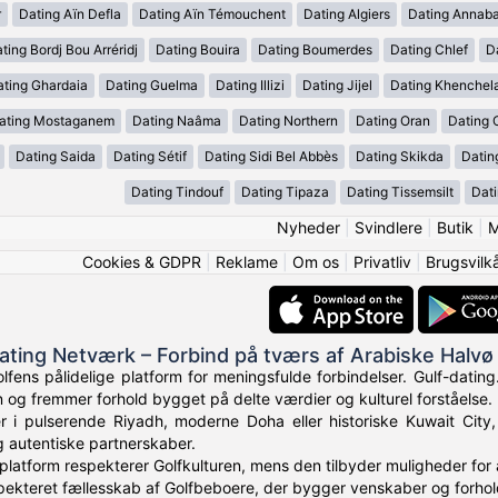
r
Dating Aïn Defla
Dating Aïn Témouchent
Dating Algiers
Dating Annab
ting Bordj Bou Arréridj
Dating Bouira
Dating Boumerdes
Dating Chlef
D
ating Ghardaia
Dating Guelma
Dating Illizi
Dating Jijel
Dating Khenchel
ating Mostaganem
Dating Naâma
Dating Northern
Dating Oran
Dating 
Dating Saida
Dating Sétif
Dating Sidi Bel Abbès
Dating Skikda
Datin
Dating Tindouf
Dating Tipaza
Dating Tissemsilt
Dati
Nyheder
|
Svindlere
|
Butik
|
M
Cookies & GDPR
|
Reklame
|
Om os
|
Privatliv
|
Brugsvilk
Dating Netværk – Forbind på tværs af Arabiske Halvø
lfens pålidelige platform for meningsfulde forbindelser. Gulf-datin
og fremmer forhold bygget på delte værdier og kulturel forståelse.
 i pulserende Riyadh, moderne Doha eller historiske Kuwait City, 
g autentiske partnerskaber.
s platform respekterer Golfkulturen, mens den tilbyder muligheder for
espekteret fællesskab af Golfbeboere, der bygger venskaber og forhol