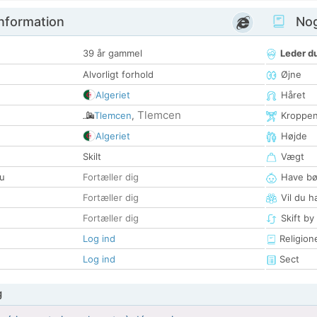
nformation
Nogl
39 år gammel
Leder du
Alvorligt forhold
Øjne
Algeriet
Håret
Tlemcen
Tlemcen
,
Kroppe
Algeriet
Højde
Skilt
Vægt
u
Fortæller dig
Have bø
Fortæller dig
Vil du h
Fortæller dig
Skift by
Log ind
Religion
Log ind
Sect
g