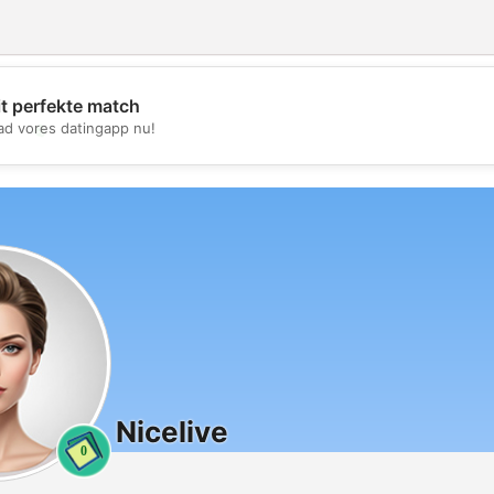
it perfekte match
💖
d vores datingapp nu!
💕
Nicelive
0