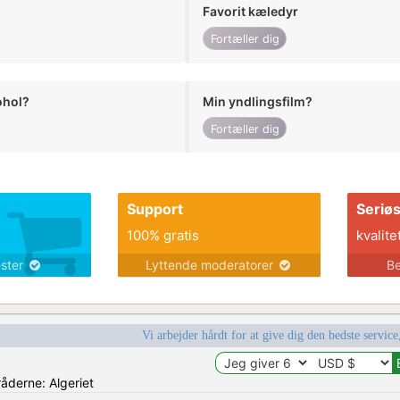
Favorit kæledyr
Fortæller dig
ohol?
Min yndlingsfilm?
Fortæller dig
Support
Seriø
100% gratis
kvalite
ester
Lyttende moderatorer
Be
Vi arbejder hårdt for at give dig den bedste service
råderne: Algeriet