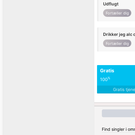
Udflugt
Fortæller dig
Drikker jeg alc 
Fortæller dig
Gratis
%
100
Gratis tjen
Find singler i om