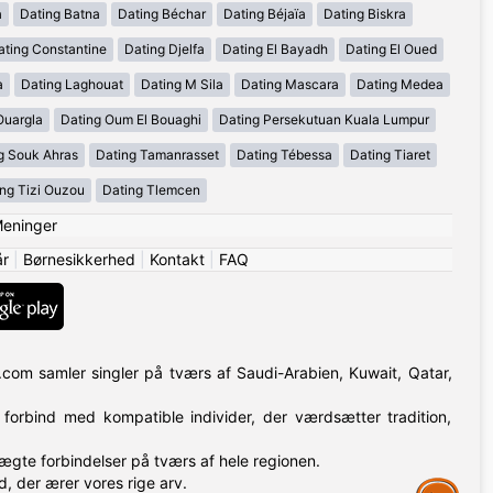
a
Dating Batna
Dating Béchar
Dating Béjaïa
Dating Biskra
ating Constantine
Dating Djelfa
Dating El Bayadh
Dating El Oued
a
Dating Laghouat
Dating M Sila
Dating Mascara
Dating Medea
Ouargla
Dating Oum El Bouaghi
Dating Persekutuan Kuala Lumpur
g Souk Ahras
Dating Tamanrasset
Dating Tébessa
Dating Tiaret
ng Tizi Ouzou
Dating Tlemcen
eninger
år
|
Børnesikkerhed
|
Kontakt
|
FAQ
g.com samler singler på tværs af Saudi-Arabien, Kuwait, Qatar,
forbind med kompatible individer, der værdsætter tradition,
 ægte forbindelser på tværs af hele regionen.
d, der ærer vores rige arv.
Assistance