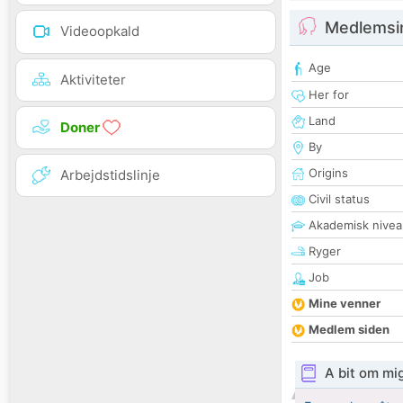
Medlemsi
Videoopkald
Age
Aktiviteter
Her for
Land
Doner
By
Origins
Arbejdstidslinje
Civil status
Akademisk nivea
Ryger
Job
Mine venner
Medlem siden
A bit om mi