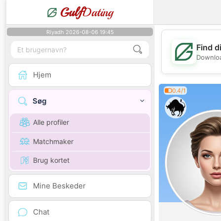
Gulf
Dating
Riyadh 2026-08-06 19:45
Find d
Downloa
Hjem
0.4/1
Søg
Alle profiler
Matchmaker
Brug kortet
Mine Beskeder
Chat