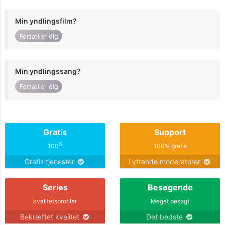
Min yndlingsfilm?
Fortæller dig
Min yndlingssang?
Fortæller dig
Gratis
Support
%
100
100% gratis
Gratis tjenester
Lyttende moderatorer
Seriøs
Besøgende
kvalitetsprofiler
Meget besøgt
Bekræftet kvalitet
Det bedste