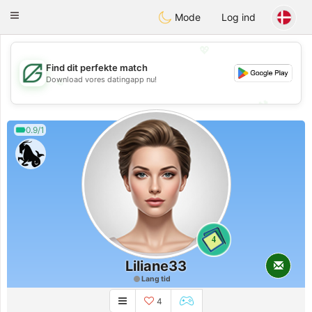
Gulf
Dating
Toggle
Mode
Log ind
navigation
💖
Find dit perfekte match
💖
Download vores datingapp nu!
💕
💕
0.9/1
4
Liliane33
Lang tid
4