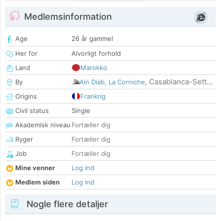
Medlemsinformation
Age
26 år gammel
Her for
Alvorligt forhold
Land
Marokko
Casablanca-Sett...
By
Ain Diab, La Corniche
,
Origins
Frankrig
Civil status
Single
Akademisk niveau
Fortæller dig
Ryger
Fortæller dig
Job
Fortæller dig
Mine venner
Log ind
Medlem siden
Log ind
Nogle flere detaljer