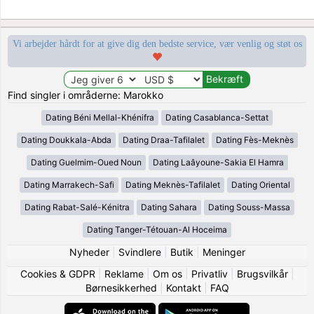
Vi arbejder hårdt for at give dig den bedste service, vær venlig og støt os
Find singler i områderne: Marokko
Dating Béni Mellal-Khénifra
Dating Casablanca-Settat
Dating Doukkala-Abda
Dating Draa-Tafilalet
Dating Fès-Meknès
Dating Guelmim-Oued Noun
Dating Laâyoune-Sakia El Hamra
Dating Marrakech-Safi
Dating Meknès-Tafilalet
Dating Oriental
Dating Rabat-Salé-Kénitra
Dating Sahara
Dating Souss-Massa
Dating Tanger-Tétouan-Al Hoceima
Nyheder
|
Svindlere
|
Butik
|
Meninger
Cookies & GDPR
|
Reklame
|
Om os
|
Privatliv
|
Brugsvilkår
|
Børnesikkerhed
|
Kontakt
|
FAQ