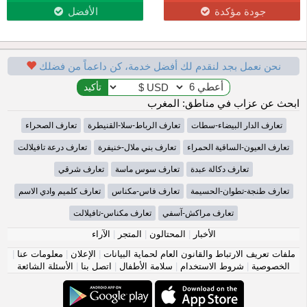
جودة مؤكدة
الأفضل
نحن نعمل بجد لنقدم لك أفضل خدمة، كن داعماً من فضلك
ابحث عن عزاب في مناطق: المغرب
تعارف الدار البيضاء-سطات
تعارف الرباط-سلا-القنيطرة
تعارف الصحراء
تعارف العيون-الساقية الحمراء
تعارف بني ملال-خنيفرة
تعارف درعة تافيلالت
تعارف دكالة عبدة
تعارف سوس ماسة
تعارف شرقي
تعارف طنجة-تطوان-الحسيمة
تعارف فاس-مكناس
تعارف كلميم وادي الاسم
تعارف مراكش-آسفي
تعارف مكناس-تافيلالت
الأخبار
|
المحتالون
|
المتجر
|
الآراء
ملفات تعريف الارتباط والقانون العام لحماية البيانات
|
الإعلان
|
معلومات عنا
|
الخصوصية
|
شروط الاستخدام
|
سلامة الأطفال
|
اتصل بنا
|
الأسئلة الشائعة