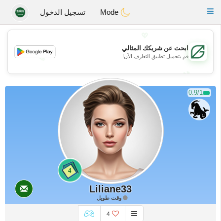
Gulf
Dating
Toggle
Mode
تسجيل الدخول
navigation
💖
ابحث عن شريكك المثالي
قم بتحميل تطبيق التعارف الآن!
💖
💕
💕
0.9/1
4
Liliane33
وقت طويل
4