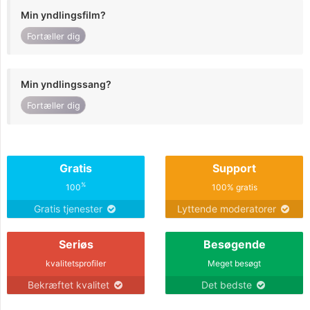
Min yndlingsfilm?
Fortæller dig
Min yndlingssang?
Fortæller dig
Gratis
Support
%
100
100% gratis
Gratis tjenester
Lyttende moderatorer
Seriøs
Besøgende
kvalitetsprofiler
Meget besøgt
Bekræftet kvalitet
Det bedste