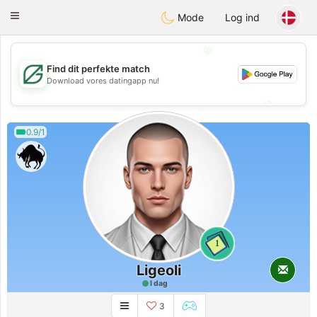
Gulf
Dating
Toggle
Mode
Log ind
navigation
💖
Find dit perfekte match
💖
Download vores datingapp nu!
💕
💕
0.9/1
1
Ligeoli
I dag
3