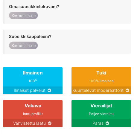
Oma suosikkielokuvani?
Kerron sinulle
Suosikkikappaleeni?
Kerron sinulle
Ilmainen
Tuki
%
100
100% ilmainen
Ilmaiset palvelut
Kuuntelevat moderaattorit
Vakava
Vierailijat
laatuprofiilit
Paljon vierailtu
Vahvistettu laatu
Paras