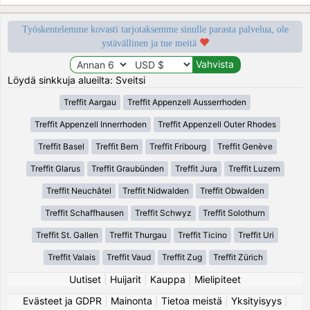
Työskentelemme kovasti tarjotaksemme sinulle parasta palvelua, ole
ystävällinen ja tue meitä
Löydä sinkkuja alueilta: Sveitsi
Treffit Aargau
Treffit Appenzell Ausserrhoden
Treffit Appenzell Innerrhoden
Treffit Appenzell Outer Rhodes
Treffit Basel
Treffit Bern
Treffit Fribourg
Treffit Genève
Treffit Glarus
Treffit Graubünden
Treffit Jura
Treffit Luzern
Treffit Neuchâtel
Treffit Nidwalden
Treffit Obwalden
Treffit Schaffhausen
Treffit Schwyz
Treffit Solothurn
Treffit St. Gallen
Treffit Thurgau
Treffit Ticino
Treffit Uri
Treffit Valais
Treffit Vaud
Treffit Zug
Treffit Zürich
Uutiset
|
Huijarit
|
Kauppa
|
Mielipiteet
Evästeet ja GDPR
|
Mainonta
|
Tietoa meistä
|
Yksityisyys
|