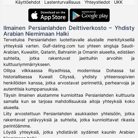
Käyttöehdot
|
Lastenturvallisuus
|
Yhteystiedot
|
UKK
Ilmainen Persianlahden Deittiverkosto – Yhdisty
Arabian Niemimaan Halki
Tervetuloa Persianlahden luotettavalle alustalle merkitykselliä
yhteyksiä varten. Gulf-dating.com tuo yhteen singluja Saudi-
Arabian, Kuwaitin, Qatarin, Bahrainin ja Omanin alueelta, edistäen
suhteita, jotka rakentuvat jaettuihin arvoihin ja
kulttuuriymmärrykseen.
Olitpa vilkkaassa Riyadhissa, modernissa Dohassa tai
historiallisessa Kuwait Cityssä, yhdisty yhteensopivien
henkilöiden kanssa, jotka arvostavat perinnettä, perhearvoja ja
autenttisia kumppanuuksia.
Täysin ilmainen alustamme kunnioittaa Persianlahden kulttuuria
samalla kun se tarjoaa mahdollisuuksia aitoja yhteyksiä koko
alueella.
Liity arvostettuun Persianlahden asukkaiden yhteisöön, jotka
rakentavat ystävyyksiä ja suhteita, jotka kunnioittavat rikasta
perintöämme.
Löydä yhteyksiä, jotka yhdistävät sydämet kauniin Arabian