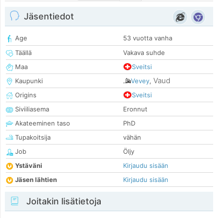
Jäsentiedot
Age
53 vuotta vanha
Täällä
Vakava suhde
Maa
Sveitsi
Vaud
Kaupunki
Vevey
,
Origins
Sveitsi
Siviiliasema
Eronnut
Akateeminen taso
PhD
Tupakoitsija
vähän
Job
Öljy
Ystäväni
Kirjaudu sisään
Jäsen lähtien
Kirjaudu sisään
Joitakin lisätietoja