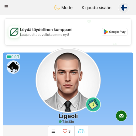
Gulf
Dating
Toggle
Mode
Kirjaudu sisään
navigation
💖
Löydä täydellinen kumppani
💖
Lataa deittisovelluksemme nyt!
💕
💕
0.9/1
1
Ligeoli
Tänään
3