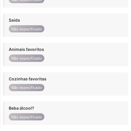
Saída
Não especificado
Animais favoritos
Não especificado
Cozinhas favoritas
Não especificado
Beba álcool?
Não especificado