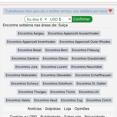
Trabalhamos duro para dar o melhor serviço, seja solidário por favor
Encontre solteiros nas áreas de: Suíça
Encontros Aargau
Encontros Appenzell Ausserrhoden
Encontros Appenzell Innerrhoden
Encontros Appenzell Outer Rhodes
Encontros Basel
Encontros Bern
Encontros Fribourg
Encontros Genève
Encontros Glarus
Encontros Graubünden
Encontros Jura
Encontros Luzern
Encontros Neuchâtel
Encontros Nidwalden
Encontros Obwalden
Encontros Schaffhausen
Encontros Schwyz
Encontros Solothurn
Encontros St. Gallen
Encontros Thurgau
Encontros Ticino
Encontros Uri
Encontros Valais
Encontros Vaud
Encontros Zug
Encontros Zürich
Notícias
|
Golpistas
|
Loja
|
Opiniões
Cookies e LGPD
|
Publicidade
|
Sobre nós
|
Privacidade
|