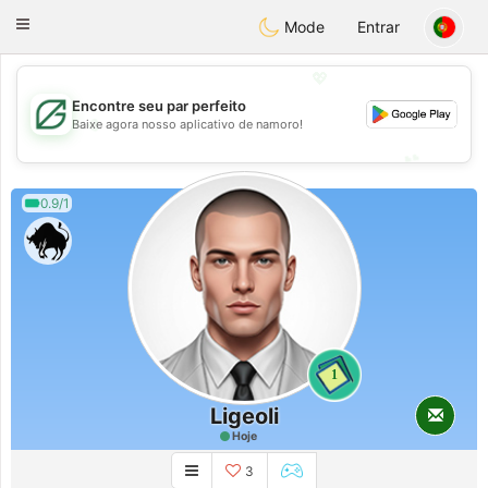
Gulf
Dating
Toggle
Mode
Entrar
navigation
💖
Encontre seu par perfeito
💖
Baixe agora nosso aplicativo de namoro!
💕
💕
0.9/1
1
Ligeoli
Hoje
3