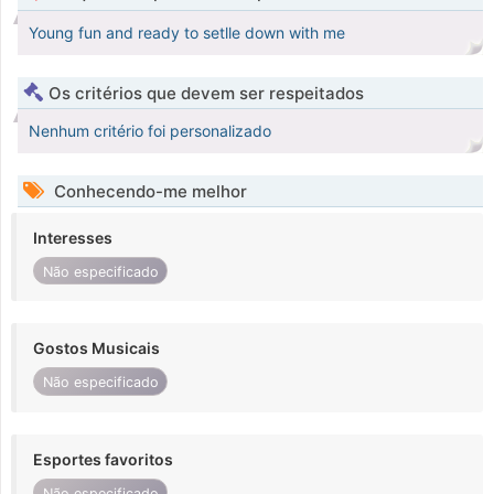
Young fun and ready to setlle down with me
Os critérios que devem ser respeitados
Nenhum critério foi personalizado
Conhecendo-me melhor
Interesses
Não especificado
Gostos Musicais
Não especificado
Esportes favoritos
Não especificado