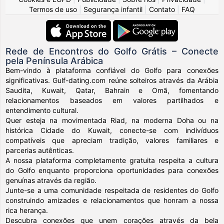
Termos de uso
|
Segurança infantil
|
Contato
|
FAQ
Rede de Encontros do Golfo Grátis – Conecte
pela Península Arábica
Bem-vindo à plataforma confiável do Golfo para conexões
significativas. Gulf-dating.com reúne solteiros através da Arábia
Saudita, Kuwait, Qatar, Bahrain e Omã, fomentando
relacionamentos baseados em valores partilhados e
entendimento cultural.
Quer esteja na movimentada Riad, na moderna Doha ou na
histórica Cidade do Kuwait, conecte-se com indivíduos
compatíveis que apreciam tradição, valores familiares e
parcerias autênticas.
A nossa plataforma completamente gratuita respeita a cultura
do Golfo enquanto proporciona oportunidades para conexões
genuínas através da região.
Junte-se a uma comunidade respeitada de residentes do Golfo
construindo amizades e relacionamentos que honram a nossa
rica herança.
Descubra conexões que unem corações através da bela