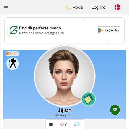
Gulf
Dating
Toggle
Mode
Log ind
navigation
💖
Find dit perfekte match
💖
Download vores datingapp nu!
💕
💕
0.5/1
0
Jijich
Lang tid
0