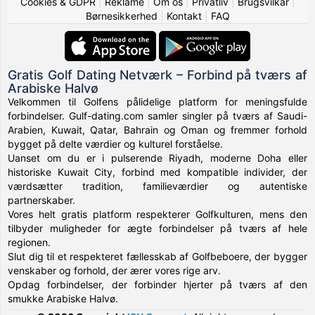
Cookies & GDPR
|
Reklame
|
Om os
|
Privatliv
|
Brugsvilkår
|
Børnesikkerhed
|
Kontakt
|
FAQ
Gratis Golf Dating Netværk – Forbind på tværs af
Arabiske Halvø
Velkommen til Golfens pålidelige platform for meningsfulde
forbindelser. Gulf-dating.com samler singler på tværs af Saudi-
Arabien, Kuwait, Qatar, Bahrain og Oman og fremmer forhold
bygget på delte værdier og kulturel forståelse.
Uanset om du er i pulserende Riyadh, moderne Doha eller
historiske Kuwait City, forbind med kompatible individer, der
værdsætter tradition, familieværdier og autentiske
partnerskaber.
Vores helt gratis platform respekterer Golfkulturen, mens den
tilbyder muligheder for ægte forbindelser på tværs af hele
regionen.
Slut dig til et respekteret fællesskab af Golfbeboere, der bygger
venskaber og forhold, der ærer vores rige arv.
Opdag forbindelser, der forbinder hjerter på tværs af den
smukke Arabiske Halvø.