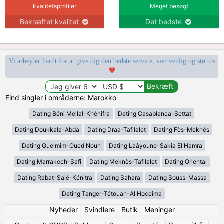
kvalitetsprofiler
Meget besøgt
Bekræftet kvalitet
Det bedste
Vi arbejder hårdt for at give dig den bedste service, vær venlig og støt os
Find singler i områderne: Marokko
Dating Béni Mellal-Khénifra
Dating Casablanca-Settat
Dating Doukkala-Abda
Dating Draa-Tafilalet
Dating Fès-Meknès
Dating Guelmim-Oued Noun
Dating Laâyoune-Sakia El Hamra
Dating Marrakech-Safi
Dating Meknès-Tafilalet
Dating Oriental
Dating Rabat-Salé-Kénitra
Dating Sahara
Dating Souss-Massa
Dating Tanger-Tétouan-Al Hoceima
Nyheder
|
Svindlere
|
Butik
|
Meninger