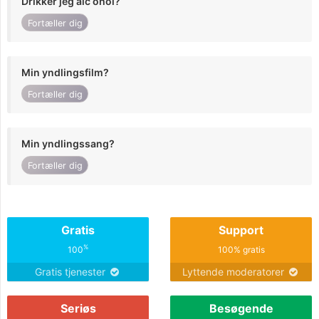
Drikker jeg alc ohol?
Fortæller dig
Min yndlingsfilm?
Fortæller dig
Min yndlingssang?
Fortæller dig
Gratis
Support
%
100
100% gratis
Gratis tjenester
Lyttende moderatorer
Seriøs
Besøgende