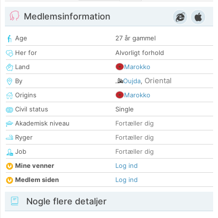
Medlemsinformation
Age
27 år gammel
Her for
Alvorligt forhold
Land
Marokko
Oriental
By
Oujda
,
Origins
Marokko
Civil status
Single
Akademisk niveau
Fortæller dig
Ryger
Fortæller dig
Job
Fortæller dig
Mine venner
Log ind
Medlem siden
Log ind
Nogle flere detaljer