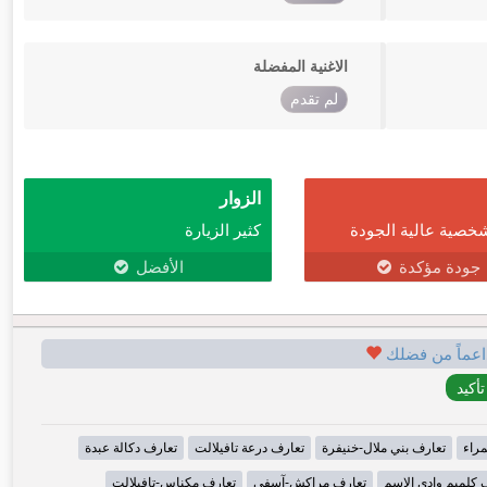
الاغنية المفضلة
لم تقدم
الزوار
خصية عالية الجودة
كثير الزيارة
جودة مؤكدة
الأفضل
اعماً من فضلك
مراء
تعارف بني ملال-خنيفرة
تعارف درعة تافيلالت
تعارف دكالة عبدة
 كلميم وادي الاسم
تعارف مراكش-آسفي
تعارف مكناس-تافيلالت