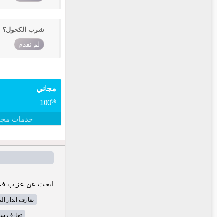
شرب الكحول؟
لم تقدم
مجاني
%
100
خدمات مجا
ابحث عن عزاب في
تعارف الدار ا
تعارف س