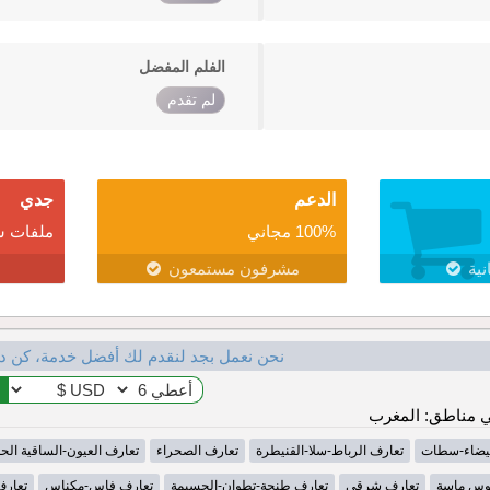
الفلم المفضل
لم تقدم
الدعم
جدي
100% مجاني
ملفات ش
نية
مشرفون مستمعون
نحن نعمل بجد لنقدم لك أفضل خدمة، كن د
 مناطق: المغرب
لبيضاء-سطات
تعارف الرباط-سلا-القنيطرة
تعارف الصحراء
تعارف العيون-الساقية الح
وس ماسة
تعارف شرقي
تعارف طنجة-تطوان-الحسيمة
تعارف فاس-مكناس
تعارف