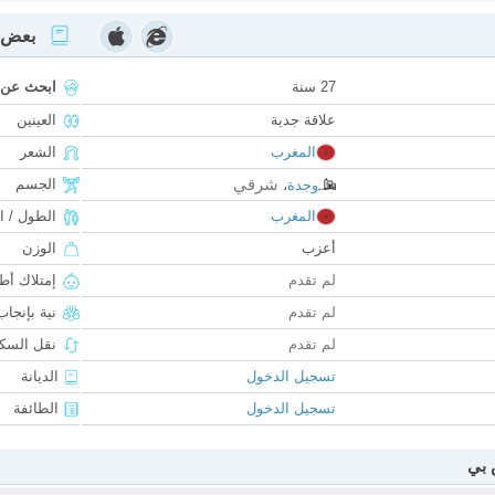
بعض ا
27 سنة
ابحث عن
علاقة جدية
العينين
المغرب
الشعر
شرقي
الجسم
وجدة
،
المغرب
الطول / ا
أعزب
الوزن
لم تقدم
إمتلاك أط
لم تقدم
نية بإنجا
لم تقدم
نقل السكن
تسجيل الدخول
الديانة
تسجيل الدخول
الطائفة
 بي