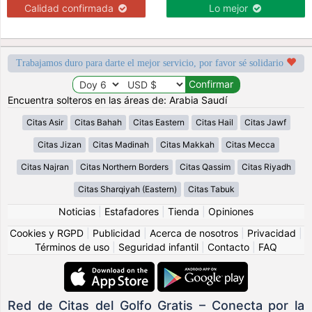
Calidad confirmada
Lo mejor
Trabajamos duro para darte el mejor servicio, por favor sé solidario
Encuentra solteros en las áreas de: Arabia Saudí
Citas Asir
Citas Bahah
Citas Eastern
Citas Hail
Citas Jawf
Citas Jizan
Citas Madinah
Citas Makkah
Citas Mecca
Citas Najran
Citas Northern Borders
Citas Qassim
Citas Riyadh
Citas Sharqiyah (Eastern)
Citas Tabuk
Noticias
|
Estafadores
|
Tienda
|
Opiniones
Cookies y RGPD
|
Publicidad
|
Acerca de nosotros
|
Privacidad
|
Términos de uso
|
Seguridad infantil
|
Contacto
|
FAQ
Red de Citas del Golfo Gratis – Conecta por la