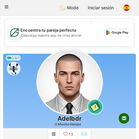
Gulf
Dating
Toggle
Mode
Iniciar sesión
navigation
💖
Encuentra tu pareja perfecta
💖
¡Descarga nuestra app de citas ahora!
💕
💕
0.9/1
1
Adelbdr
Mucho tiempo
13