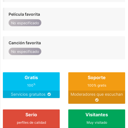
Película favorita
No especificado
Canción favorita
No especificado
Gratis
Soporte
%
100
100% gratis
Servicios gratuitos
Moderadores que escuchan
Serio
Visitantes
perfiles de calidad
Muy visitado