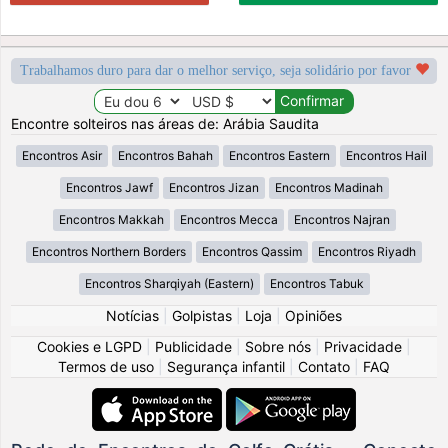
Trabalhamos duro para dar o melhor serviço, seja solidário por favor
Encontre solteiros nas áreas de: Arábia Saudita
Encontros Asir
Encontros Bahah
Encontros Eastern
Encontros Hail
Encontros Jawf
Encontros Jizan
Encontros Madinah
Encontros Makkah
Encontros Mecca
Encontros Najran
Encontros Northern Borders
Encontros Qassim
Encontros Riyadh
Encontros Sharqiyah (Eastern)
Encontros Tabuk
Notícias
|
Golpistas
|
Loja
|
Opiniões
Cookies e LGPD
|
Publicidade
|
Sobre nós
|
Privacidade
|
Termos de uso
|
Segurança infantil
|
Contato
|
FAQ