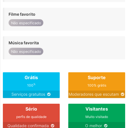
Filme favorito
Não especificado
Música favorita
Não especificado
Grátis
Suporte
%
100
100% grátis
Serviços gratuitos
Moderadores que escutam
Sério
Visitantes
perfis de qualidade
Muito visitado
Qualidade confirmada
O melhor