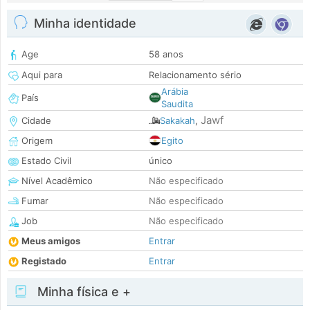
Minha identidade
Age
58 anos
Aqui para
Relacionamento sério
Arábia
País
Saudita
Jawf
Cidade
Sakakah
,
Origem
Egito
Estado Civil
único
Nível Acadêmico
Não especificado
Fumar
Não especificado
Job
Não especificado
Meus amigos
Entrar
Registado
Entrar
Minha física e +