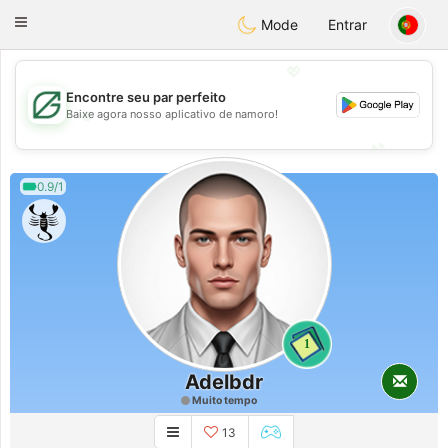
Gulf
Dating
Toggle
Mode
Entrar
navigation
💖
Encontre seu par perfeito
💖
Baixe agora nosso aplicativo de namoro!
💕
💕
0.9/1
1
Adelbdr
Muito tempo
13