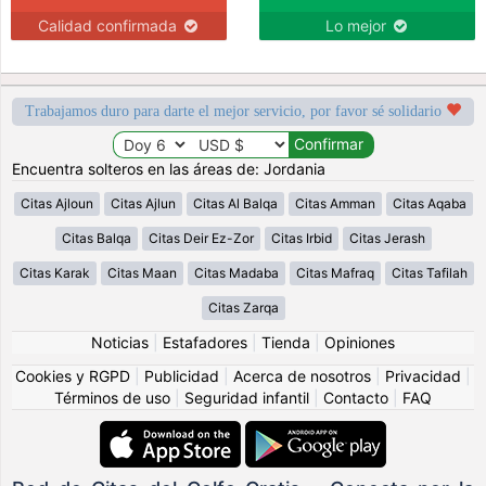
Calidad confirmada
Lo mejor
Trabajamos duro para darte el mejor servicio, por favor sé solidario
Encuentra solteros en las áreas de: Jordania
Citas Ajloun
Citas Ajlun
Citas Al Balqa
Citas Amman
Citas Aqaba
Citas Balqa
Citas Deir Ez-Zor
Citas Irbid
Citas Jerash
Citas Karak
Citas Maan
Citas Madaba
Citas Mafraq
Citas Tafilah
Citas Zarqa
Noticias
|
Estafadores
|
Tienda
|
Opiniones
Cookies y RGPD
|
Publicidad
|
Acerca de nosotros
|
Privacidad
|
Términos de uso
|
Seguridad infantil
|
Contacto
|
FAQ