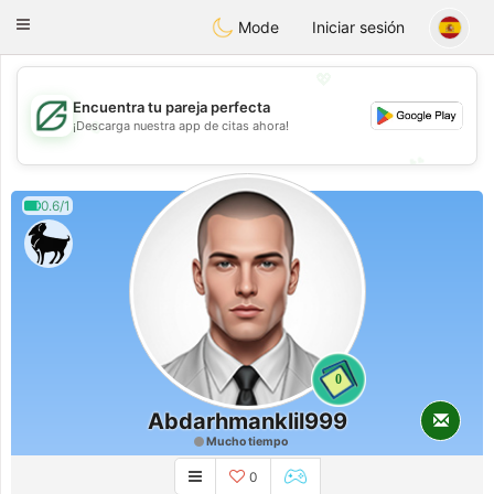
Gulf
Dating
Toggle
Mode
Iniciar sesión
navigation
💖
Encuentra tu pareja perfecta
💖
¡Descarga nuestra app de citas ahora!
💕
💕
0.6/1
0
Abdarhmanklil999
Mucho tiempo
0