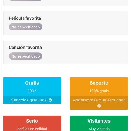
Película favorita
No especificado
Canción favorita
No especificado
Gratis
Soporte
%
100
100% gratis
Servicios gratuitos
Moderadores que escuchan
Serio
Visitantes
perfiles de calidad
Muy visitado