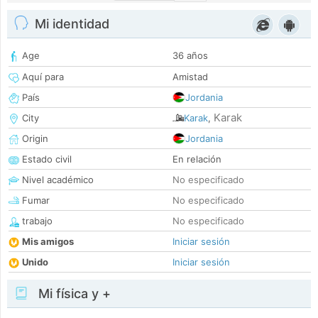
Mi identidad
Age
36 años
Aquí para
Amistad
País
Jordania
Karak
City
Karak
,
Origin
Jordania
Estado civil
En relación
Nivel académico
No especificado
Fumar
No especificado
trabajo
No especificado
Mis amigos
Iniciar sesión
Unido
Iniciar sesión
Mi física y +