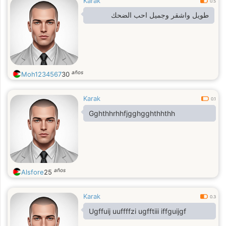
Karak
0.5
طويل واشقر وجميل احب الضحك
años
Moh1234567
30
Karak
0.1
Gghthhrhhfjgghgghthhthh
años
Alsfore
25
Karak
0.3
Ugffuij uuffffzi ugfftiii iffguijgf