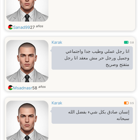
años
Sanad99
27
Karak
0.8
انا رجل عملي وطيب جدا واجتماعي
وجميل ورجل حر مش معقد انا رجل
متفتح وصريح
años
Msadnasr
58
Karak
0.5
إنسان صادق بكل شيء بفضل الله
سبحانه