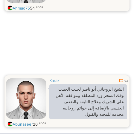
años
Ahmad75
54
Karak
0.2
الشيخ الروحاني أبو ناصر لجلب الحبيب
وفك السحر ورد المطلقة وموافقة الأهل
على الشريك وعلاج التابعة والضعف
الجنسي بالإضافه إلى خواتم روحانيه
مخدمه للمحبة والقبول
años
Abunaseer
26