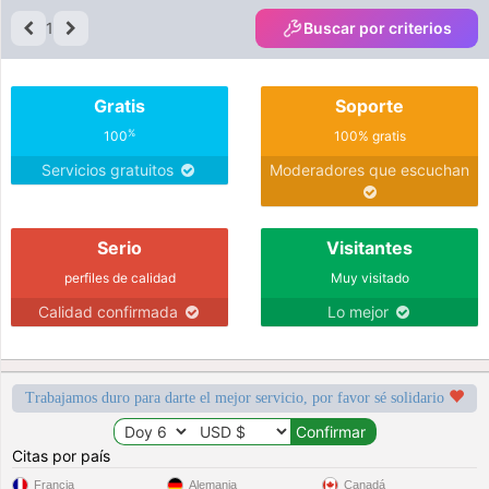
1
Buscar por criterios
Gratis
Soporte
%
100
100% gratis
Servicios gratuitos
Moderadores que escuchan
Serio
Visitantes
perfiles de calidad
Muy visitado
Calidad confirmada
Lo mejor
Trabajamos duro para darte el mejor servicio, por favor sé solidario
Citas por país
Francia
Alemania
Canadá