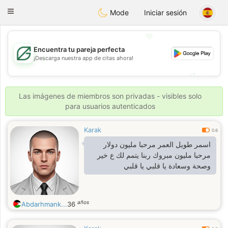
Gulf
Dating
Toggle
Mode
Iniciar sesión
navigation
💖
Encuentra tu pareja perfecta
💖
¡Descarga nuestra app de citas ahora!
💕
💕
Las imágenes de miembros son privadas - visibles solo
para usuarios autenticados
Karak
0.6
اسمر طويل العمر مرحبا مليون دولار
مرحبا مليون مبروك ربنا يتمم لك ع خير
وصحة وسعادة يا قلبي يا قلبي
años
Abdarhmank...
36