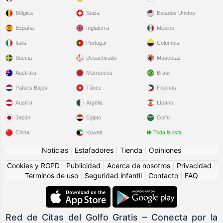
Bélgica
Suiza
Estados Unidos
España
Inglaterra
México
Italia
Portugal
Colombia
Suecia
Desactivado
Mascotas
Australia
Marruecos
Brasil
Países Bajos
Túnez
Filipinas
Austria
Argelia
Líbano
Japón
Egipto
Golfo
China
Kuwait
Toda la lista
Noticias
|
Estafadores
|
Tienda
|
Opiniones
Cookies y RGPD
|
Publicidad
|
Acerca de nosotros
|
Privacidad
|
Términos de uso
|
Seguridad infantil
|
Contacto
|
FAQ
Red de Citas del Golfo Gratis – Conecta por la