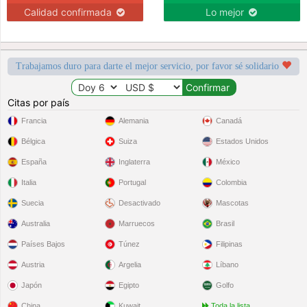
Calidad confirmada
Lo mejor
Trabajamos duro para darte el mejor servicio, por favor sé solidario
Citas por país
Francia
Alemania
Canadá
Bélgica
Suiza
Estados Unidos
España
Inglaterra
México
Italia
Portugal
Colombia
Suecia
Desactivado
Mascotas
Australia
Marruecos
Brasil
Países Bajos
Túnez
Filipinas
Austria
Argelia
Líbano
Japón
Egipto
Golfo
China
Kuwait
Toda la lista