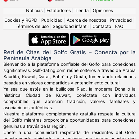
Noticias
|
Estafadores
|
Tienda
|
Opiniones
Cookies y RGPD
|
Publicidad
|
Acerca de nosotros
|
Privacidad
|
Términos de uso
|
Seguridad infantil
|
Contacto
|
FAQ
Red de Citas del Golfo Gratis – Conecta por la
Península Arábiga
Bienvenido a la plataforma confiable del Golfo para conexiones
significativas. Gulf-dating.com reúne solteros a través de Arabia
Saudita, Kuwait, Qatar, Bahréin y Omán, fomentando relaciones
basadas en valores compartidos y entendimiento cultural.
Ya sea que estés en la bulliciosa Riad, la moderna Doha o la
histórica Ciudad de Kuwait, conéctate con individuos
compatibles que aprecian tradición, valores familiares y
asociaciones auténticas.
Nuestra plataforma completamente gratuita respeta la cultura
del Golfo mientras proporciona oportunidades para conexiones
genuinas a través de la región.
Únete a una comunidad respetada de residentes del Golfo
construyendo amistades y relaciones que honran nuestro rico