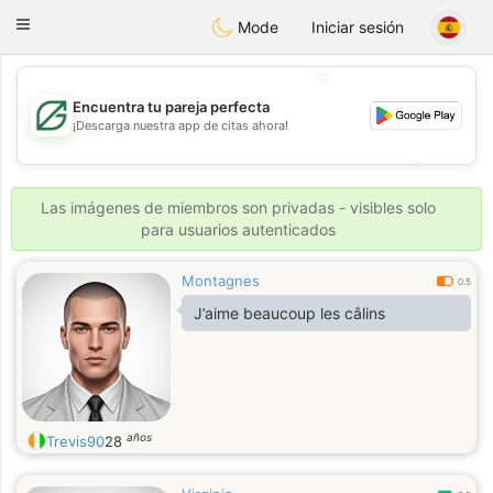
Gulf
Dating
Toggle
Mode
Iniciar sesión
navigation
💖
Encuentra tu pareja perfecta
¡Descarga nuestra app de citas ahora!
💖
💕
💕
Las imágenes de miembros son privadas - visibles solo
para usuarios autenticados
Montagnes
0.5
J’aime beaucoup les câlins
años
Trevis90
28