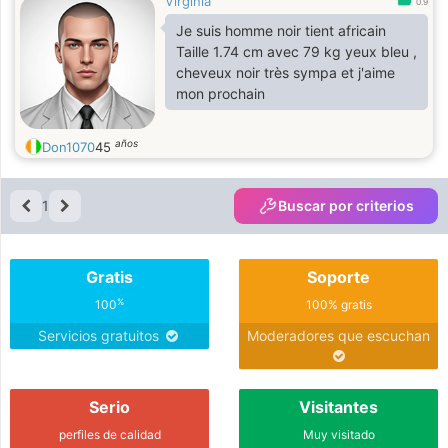
Virginia
0.9
Je suis homme noir tient africain
Taille 1.74 cm avec 79 kg yeux bleu ,
cheveux noir très sympa et j'aime
mon prochain
años
Don1070
45
1
Buscar por criterios
Gratis
Soporte
%
100
100% gratis
Servicios gratuitos
Moderadores que escuchan
Serio
Visitantes
perfiles de calidad
Muy visitado