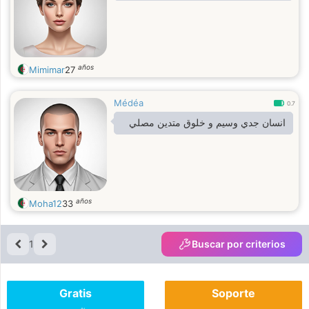
años
Mimimar
27
Médéa
0.7
انسان جدي وسيم و خلوق متدين مصلي
años
Moha12
33
1
Buscar por criterios
Gratis
Soporte