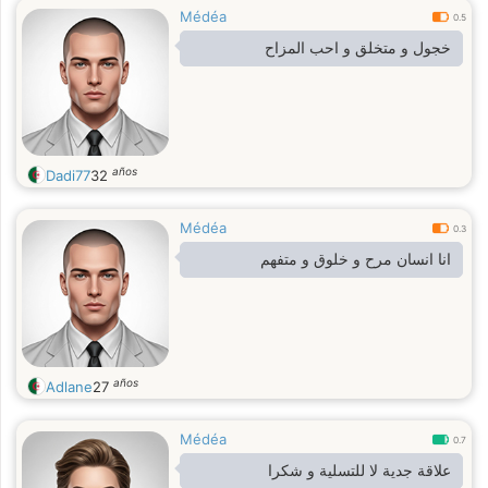
Médéa
0.5
خجول و متخلق و احب المزاح
años
Dadi77
32
Médéa
0.3
انا انسان مرح و خلوق و متفهم
años
Adlane
27
Médéa
0.7
علاقة جدية لا للتسلية و شكرا