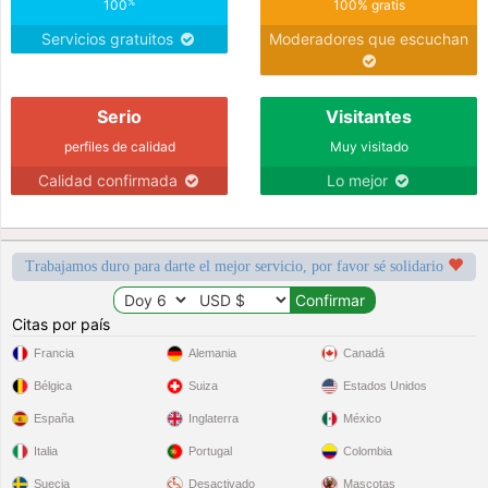
%
100
100% gratis
Servicios gratuitos
Moderadores que escuchan
Serio
Visitantes
perfiles de calidad
Muy visitado
Calidad confirmada
Lo mejor
Trabajamos duro para darte el mejor servicio, por favor sé solidario
Citas por país
Francia
Alemania
Canadá
Bélgica
Suiza
Estados Unidos
España
Inglaterra
México
Italia
Portugal
Colombia
Suecia
Desactivado
Mascotas