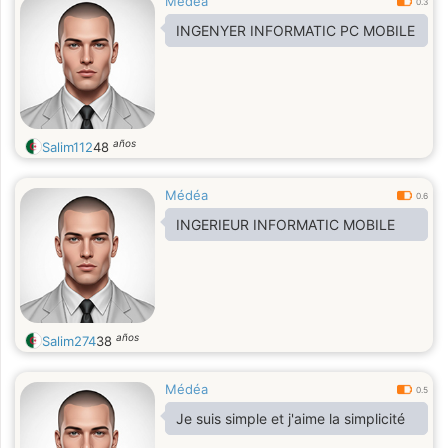
Médéa
0.3
INGENYER INFORMATIC PC MOBILE
años
Salim112
48
Médéa
0.6
INGERIEUR INFORMATIC MOBILE
años
Salim274
38
Médéa
0.5
Je suis simple et j'aime la simplicité