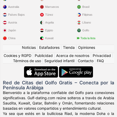
Australia
Marruecos
Brasil
Países Bajos
Túnez
Filipinas
Austria
Argelia
Líbano
Japón
Egipto
Golfo
China
Kuwait
Toda la lista
Noticias
|
Estafadores
|
Tienda
|
Opiniones
Cookies y RGPD
|
Publicidad
|
Acerca de nosotros
|
Privacidad
|
Términos de uso
|
Seguridad infantil
|
Contacto
|
FAQ
Red de Citas del Golfo Gratis – Conecta por la
Península Arábiga
Bienvenido a la plataforma confiable del Golfo para conexiones
significativas. Gulf-dating.com reúne solteros a través de Arabia
Saudita, Kuwait, Qatar, Bahréin y Omán, fomentando relaciones
basadas en valores compartidos y entendimiento cultural.
Ya sea que estés en la bulliciosa Riad, la moderna Doha o la