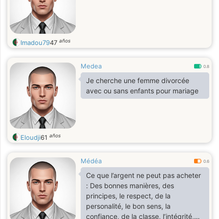
años
Imadou79
47
Medea
0.8
Je cherche une femme divorcée
avec ou sans enfants pour mariage
años
Eloudji
61
Médéa
0.6
Ce que l’argent ne peut pas acheter
: Des bonnes manières, des
principes, le respect, de la
personalité, le bon sens, la
confiance, de la classe, l’intégrité,