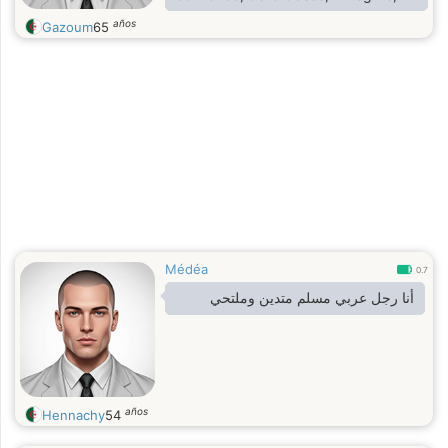
l’amour
años
Gazoum
65
Médéa
0.7
أنا رجل عربي مسلم متدين وملتحي
años
Hennachy
54