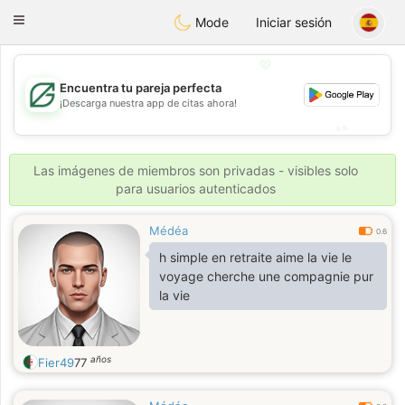
Gulf
Dating
Toggle
Mode
Iniciar sesión
navigation
💖
Encuentra tu pareja perfecta
💖
¡Descarga nuestra app de citas ahora!
💕
💕
Las imágenes de miembros son privadas - visibles solo
para usuarios autenticados
Médéa
0.6
h simple en retraite aime la vie le
voyage cherche une compagnie pur
la vie
años
Fier49
77