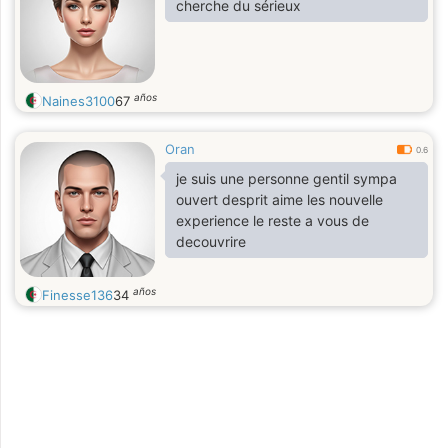
cherche du sérieux
años
Naines3100
67
Oran
0.6
je suis une personne gentil sympa
ouvert desprit aime les nouvelle
experience le reste a vous de
decouvrire
años
Finesse136
34