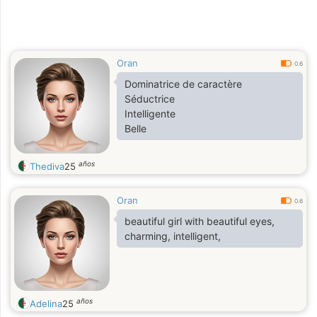
Oran
0.6
Dominatrice de caractère
Séductrice
Intelligente
Belle
años
Thediva
25
Oran
0.6
beautiful girl with beautiful eyes,
charming, intelligent,
años
Adelina
25