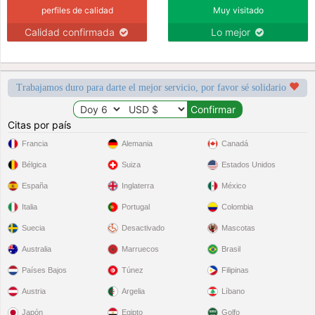
perfiles de calidad
Muy visitado
Calidad confirmada
Lo mejor
Trabajamos duro para darte el mejor servicio, por favor sé solidario
Citas por país
Francia
Alemania
Canadá
Bélgica
Suiza
Estados Unidos
España
Inglaterra
México
Italia
Portugal
Colombia
Suecia
Desactivado
Mascotas
Australia
Marruecos
Brasil
Países Bajos
Túnez
Filipinas
Austria
Argelia
Líbano
Japón
Egipto
Golfo