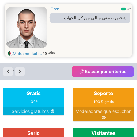
Oran
0.7
شخص طبيعي مثالي من كل الجهات
años
Mohamedkab...
29
1
Buscar por criterios
Gratis
Soporte
%
100
100% gratis
Servicios gratuitos
Moderadores que escuchan
Serio
Visitantes