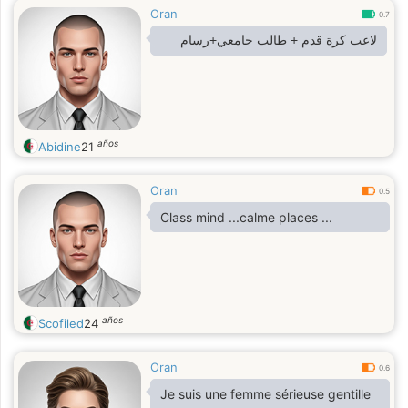
Oran
0.7
لاعب كرة قدم + طالب جامعي+رسام
años
Abidine
21
Oran
0.5
Class mind ...calme places ...
años
Scofiled
24
Oran
0.6
Je suis une femme sérieuse gentille