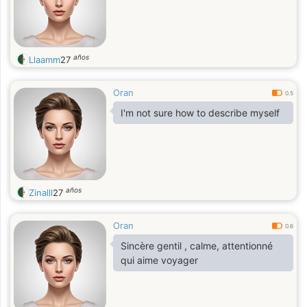
años
Llaamm
27
Oran
0.5
I'm not sure how to describe myself
años
Zinalll
27
Oran
0.6
Sincère gentil , calme, attentionné
qui aime voyager