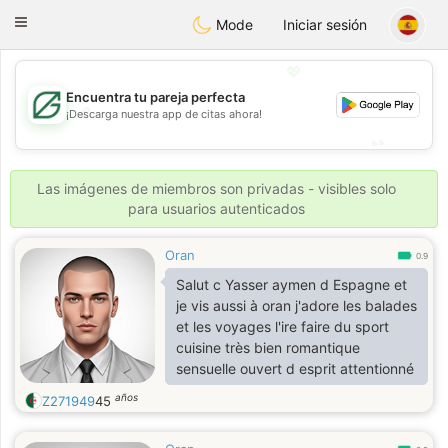
Gulf
Dating
Toggle
Mode
Iniciar sesión
navigation
💖
Encuentra tu pareja perfecta
💖
¡Descarga nuestra app de citas ahora!
💕
💕
Las imágenes de miembros son privadas - visibles solo
para usuarios autenticados
Oran
0.9
Salut c Yasser aymen d Espagne et
je vis aussi à oran j'adore les balades
et les voyages l'ire faire du sport
cuisine très bien romantique
sensuelle ouvert d esprit attentionné
años
Z271949
45