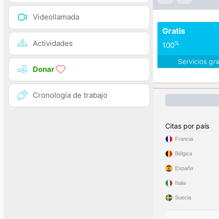
Videollamada
Gratis
Actividades
%
100
Servicios gr
Donar
Cronología de trabajo
Citas por país
Francia
Bélgica
España
Italia
Suecia