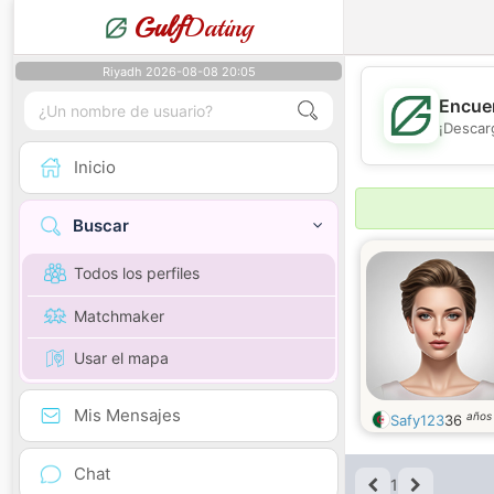
Gulf
Dating
Riyadh 2026-08-08 20:05
Encuen
¡Descar
Inicio
Buscar
Todos los perfiles
Matchmaker
Usar el mapa
Mis Mensajes
años
Safy123
36
Chat
1