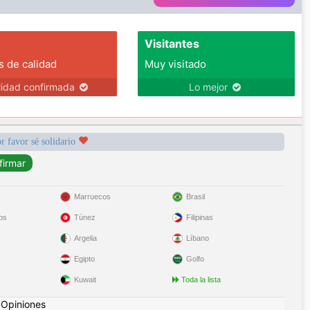
Visitantes
s de calidad
Muy visitado
lidad confirmada
Lo mejor
r favor sé solidario
Marruecos
Brasil
os
Túnez
Filipinas
Argelia
Líbano
Egipto
Golfo
Kuwait
Toda la lista
|
Opiniones