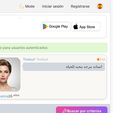
Mode
Iniciar sesión
Registrarse
💖
💕
o para usuarios autenticados
Tindouf
Tindouf
0.5
انسانه مرحه محبه للحياة
años
azina
26
Buscar por criterios