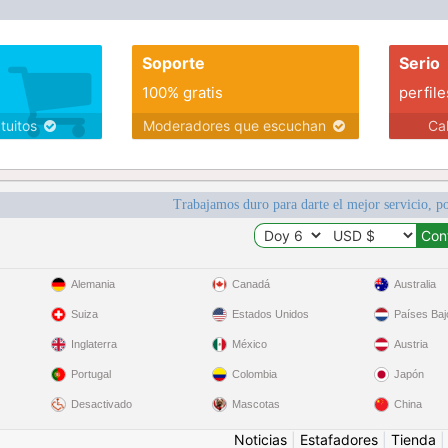
Soporte
Serio
100% gratis
perfile
atuitos
Moderadores que escuchan
Ca
Trabajamos duro para darte el mejor servicio, po
Alemania
Canadá
Australia
Suiza
Estados Unidos
Países Baj
Inglaterra
México
Austria
Portugal
Colombia
Japón
Desactivado
Mascotas
China
Noticias
|
Estafadores
|
Tienda