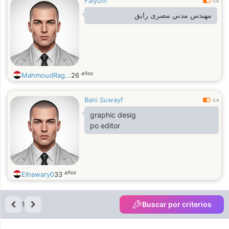
Faiyum
0.6
مهندس مدني مصرى رايق
años
MahmoudRag...
26
Bani Suwayf
0.4
graphic desig
po editor
años
Elhawary0
33
1
Buscar por criterios