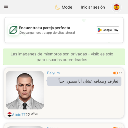
Gulf
Dating
Toggle
Mode
Iniciar sesión
navigation
💖
Encuentra tu pareja perfecta
¡Descarga nuestra app de citas ahora!
💖
💕
💕
Las imágenes de miembros son privadas - visibles solo
para usuarios autenticados
Faiyum
0.5
تعارف وصداقه عشان أنا مبضون جداً
años
Abdo77
22