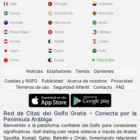
Italia
Portugal
Colombia
Suecia
Desactivado
Mascotas
Australia
Marruecos
Brasil
Países Bajos
Túnez
Filipinas
Austria
Argelia
Líbano
Japón
Egipto
Golfo
China
Kuwait
Toda la lista
Noticias
|
Estafadores
|
Tienda
|
Opiniones
Cookies y RGPD
|
Publicidad
|
Acerca de nosotros
|
Privacidad
|
Términos de uso
|
Seguridad infantil
|
Contacto
|
FAQ
Red de Citas del Golfo Gratis – Conecta por la
Península Arábiga
Bienvenido a la plataforma confiable del Golfo para conexiones
significativas. Gulf-dating.com reúne solteros a través de Arabia
Saudita, Kuwait, Qatar, Bahréin y Omán, fomentando relaciones