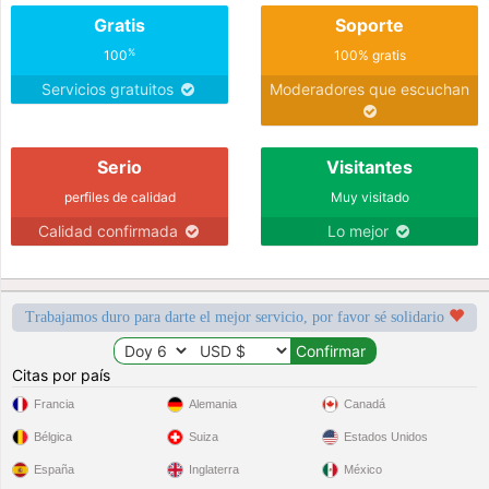
Gratis
Soporte
%
100
100% gratis
Servicios gratuitos
Moderadores que escuchan
Serio
Visitantes
perfiles de calidad
Muy visitado
Calidad confirmada
Lo mejor
Trabajamos duro para darte el mejor servicio, por favor sé solidario
Citas por país
Francia
Alemania
Canadá
Bélgica
Suiza
Estados Unidos
España
Inglaterra
México