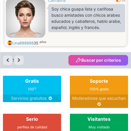
Cantabria
0.6
Soy chica guapa lista y cariñosa
busco amistades con chicos arabes
educados y caballeros, hablo arabe,
español, inglés y francés.
años
Lina888888
35
1
Buscar por criterios
Gratis
Soporte
%
100
100% gratis
Servicios gratuitos
Moderadores que escuchan
Serio
Visitantes
perfiles de calidad
Muy visitado