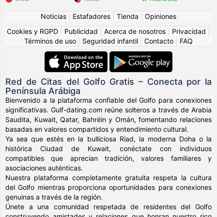
Noticias
|
Estafadores
|
Tienda
|
Opiniones
Cookies y RGPD
|
Publicidad
|
Acerca de nosotros
|
Privacidad
|
Términos de uso
|
Seguridad infantil
|
Contacto
|
FAQ
Red de Citas del Golfo Gratis – Conecta por la
Península Arábiga
Bienvenido a la plataforma confiable del Golfo para conexiones
significativas. Gulf-dating.com reúne solteros a través de Arabia
Saudita, Kuwait, Qatar, Bahréin y Omán, fomentando relaciones
basadas en valores compartidos y entendimiento cultural.
Ya sea que estés en la bulliciosa Riad, la moderna Doha o la
histórica Ciudad de Kuwait, conéctate con individuos
compatibles que aprecian tradición, valores familiares y
asociaciones auténticas.
Nuestra plataforma completamente gratuita respeta la cultura
del Golfo mientras proporciona oportunidades para conexiones
genuinas a través de la región.
Únete a una comunidad respetada de residentes del Golfo
construyendo amistades y relaciones que honran nuestro rico