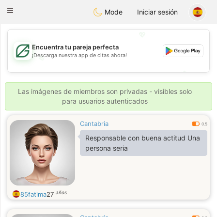
Gulf
Dating
Toggle
Mode
Iniciar sesión
navigation
💖
Encuentra tu pareja perfecta
¡Descarga nuestra app de citas ahora!
💖
💕
💕
Las imágenes de miembros son privadas - visibles solo
para usuarios autenticados
Cantabria
0.5
Responsable con buena actitud Una
persona seria
años
85fatima
27