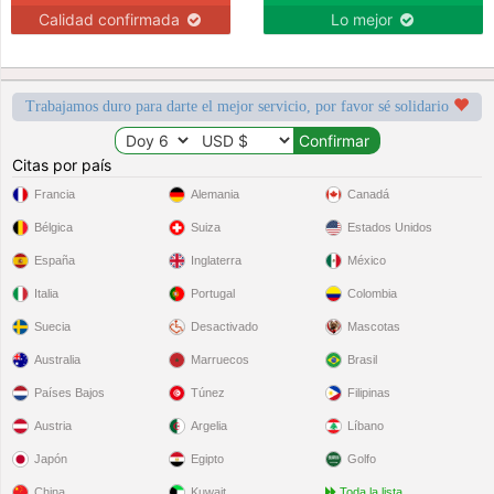
Calidad confirmada
Lo mejor
Trabajamos duro para darte el mejor servicio, por favor sé solidario
Citas por país
Francia
Alemania
Canadá
Bélgica
Suiza
Estados Unidos
España
Inglaterra
México
Italia
Portugal
Colombia
Suecia
Desactivado
Mascotas
Australia
Marruecos
Brasil
Países Bajos
Túnez
Filipinas
Austria
Argelia
Líbano
Japón
Egipto
Golfo
China
Kuwait
Toda la lista