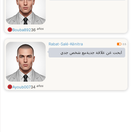
años
Bouba892
36
Rabat-Salé-Kénitra
0.5
ابحت عن علاقة جديةمع شخص جدي
años
Ayoub007
34