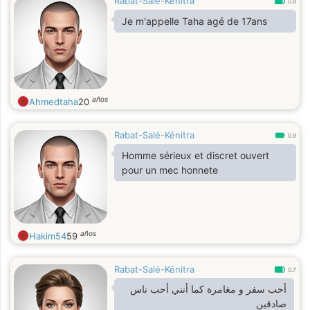
Rabat-Salé-Kénitra
0.8
Je m'appelle Taha agé de 17ans
años
Ahmedtaha
20
Rabat-Salé-Kénitra
0.9
Homme sérieux et discret ouvert
pour un mec honnete
años
Hakim54
59
Rabat-Salé-Kénitra
0.7
أحب سفر و مغامرة كما أنني أحب ناس
صادقين