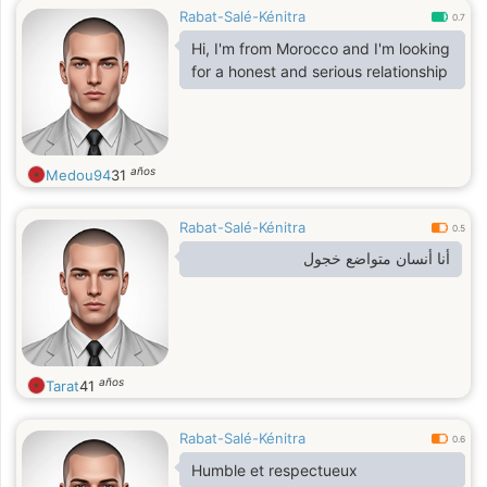
Rabat-Salé-Kénitra
0.7
Hi, I'm from Morocco and I'm looking
for a honest and serious relationship
años
Medou94
31
Rabat-Salé-Kénitra
0.5
أنا أنسان متواضع خجول
años
Tarat
41
Rabat-Salé-Kénitra
0.6
Humble et respectueux