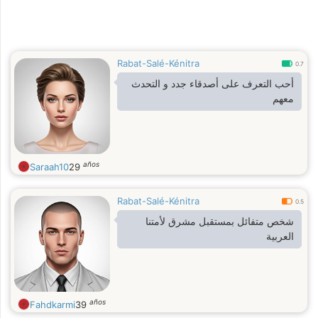
Rabat-Salé-Kénitra
0.7
أحب التعرف على أصدقاء جدد و التحدث
معهم
años
Saraah10
29
Rabat-Salé-Kénitra
0.5
شخص متفائل بمستقبل مشرق لأمتنا
العربية
años
Fahdkarmi
39