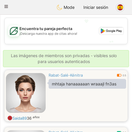
Gulf
Dating
Toggle
Mode
Iniciar sesión
navigation
💖
Encuentra tu pareja perfecta
💖
¡Descarga nuestra app de citas ahora!
💕
💕
Las imágenes de miembros son privadas - visibles solo
para usuarios autenticados
Rabat-Salé-Kénitra
0.5
mhtaja hanaaaaaan wraaajl fn3as
años
Saida89
36