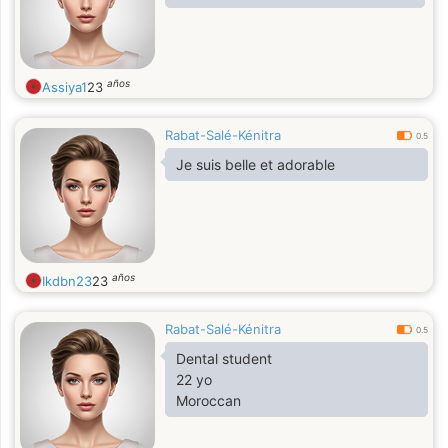
años
Assiya1
23
Rabat-Salé-Kénitra
0.5
Je suis belle et adorable
años
Ikdbn23
23
Rabat-Salé-Kénitra
0.5
Dental student
22 yo
Moroccan