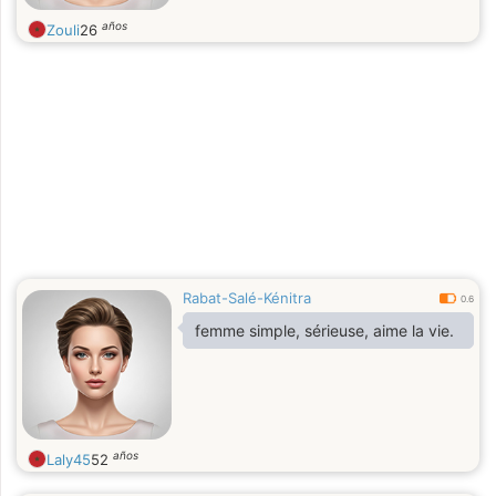
años
Zouli
26
Rabat-Salé-Kénitra
0.6
femme simple, sérieuse, aime la vie.
años
Laly45
52