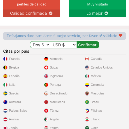
perfiles de calidad
Muy visitado
Calidad confirmada
Lo mejor
Trabajamos duro para darte el mejor servicio, por favor sé solidario
Citas por país
Francia
Alemania
Canadá
Bélgica
Suiza
Estados Unidos
España
Inglaterra
México
Italia
Portugal
Colombia
Suecia
Desactivado
Mascotas
Australia
Marruecos
Brasil
Países Bajos
Túnez
Filipinas
Austria
Argelia
Líbano
Japón
Egipto
Golfo