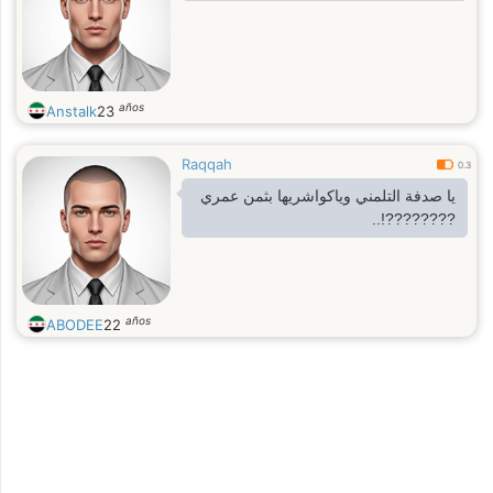
años
Anstalk
23
Raqqah
0.3
يا صدفة التلمني وياكواشريها بثمن عمري
????????!..
años
ABODEE
22