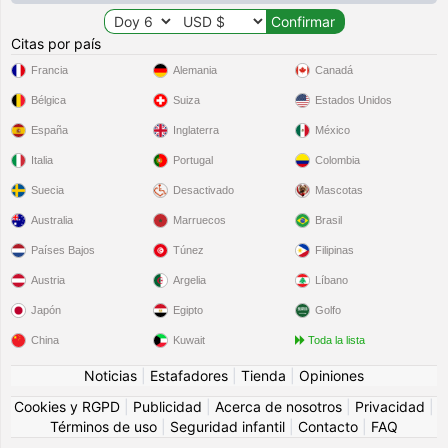
Citas por país
Francia
Alemania
Canadá
Bélgica
Suiza
Estados Unidos
España
Inglaterra
México
Italia
Portugal
Colombia
Suecia
Desactivado
Mascotas
Australia
Marruecos
Brasil
Países Bajos
Túnez
Filipinas
Austria
Argelia
Líbano
Japón
Egipto
Golfo
China
Kuwait
Toda la lista
Noticias
|
Estafadores
|
Tienda
|
Opiniones
Cookies y RGPD
|
Publicidad
|
Acerca de nosotros
|
Privacidad
|
Términos de uso
|
Seguridad infantil
|
Contacto
|
FAQ