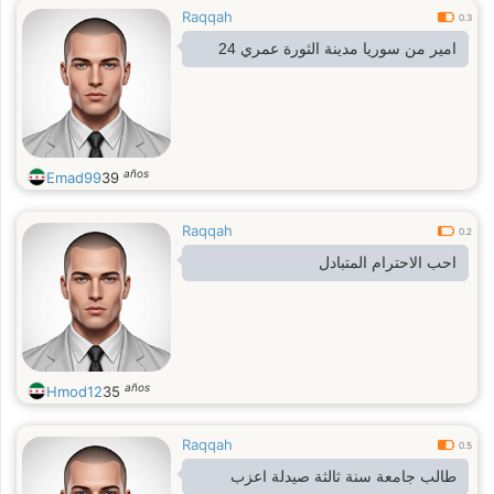
Raqqah
0.3
امير من سوريا مدينة الثورة عمري 24
años
Emad99
39
Raqqah
0.2
احب الاحترام المتبادل
años
Hmod12
35
Raqqah
0.5
طالب جامعة سنة ثالثة صيدلة اعزب