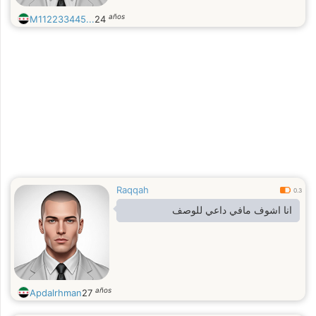
años
M112233445...
24
Raqqah
0.3
انا اشوف مافي داعي للوصف
años
Apdalrhman
27