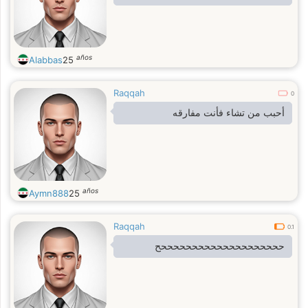
años
Alabbas
25
Raqqah
0
أحبب من تشاء فأنت مفارقه
años
Aymn888
25
Raqqah
0.1
ححححححححححححححححححححح