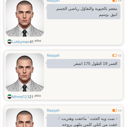
Raqqah
0.4
مفعم بالحيوية والتفاؤل رياضي الجسم
انيق ،وسيم
años
Lukkyman
41
Raqqah
0.2
العمر 19 الطول 175 اشقر
años
Mhmd123
21
Raqqah
0.4
- نمت ويه الجثث ' ماخفت وهتزيت '-
خفت من كتلي كلمن يتلهي بروحه