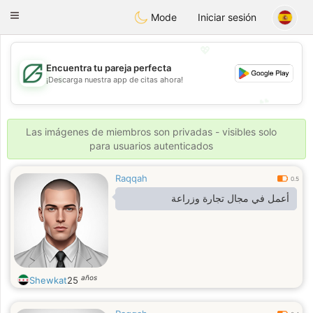
Gulf
Dating
Toggle
Mode
Iniciar sesión
navigation
💖
Encuentra tu pareja perfecta
💖
¡Descarga nuestra app de citas ahora!
💕
💕
Las imágenes de miembros son privadas - visibles solo
para usuarios autenticados
Raqqah
0.5
أعمل في مجال تجارة وزراعة
años
Shewkat
25