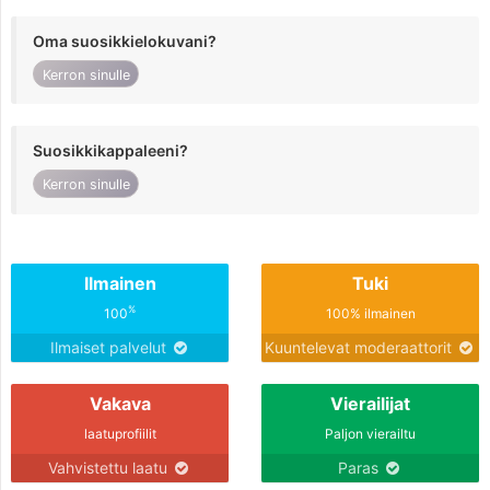
Oma suosikkielokuvani?
Kerron sinulle
Suosikkikappaleeni?
Kerron sinulle
Ilmainen
Tuki
%
100
100% ilmainen
Ilmaiset palvelut
Kuuntelevat moderaattorit
Vakava
Vierailijat
laatuprofiilit
Paljon vierailtu
Vahvistettu laatu
Paras