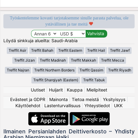
Työskentelemme kovasti tarjotaksemme sinulle parasta palvelua, ole
ystävällinen ja tue meitä
Löydä sinkkuja alueilta: Saudi-Arabia
Treffit Asir
Treffit Bahah
Treffit Eastern
Treffit Hail
Treffit Jawf
Treffit Jizan
Treffit Madinah
Treffit Makkah
Treffit Mecca
Treffit Najran
Treffit Northern Borders
Treffit Qassim
Treffit Riyadh
Treffit Sharqiyah (Eastern)
Treffit Tabuk
Uutiset
|
Huijarit
|
Kauppa
|
Mielipiteet
Evästeet ja GDPR
|
Mainonta
|
Tietoa meistä
|
Yksityisyys
|
Käyttöehdot
|
Lastenturvallisuus
|
Yhteystiedot
|
UKK
Ilmainen Persianlahden Deittiverkosto – Yhdisty
Arabian Niemimaan Halki