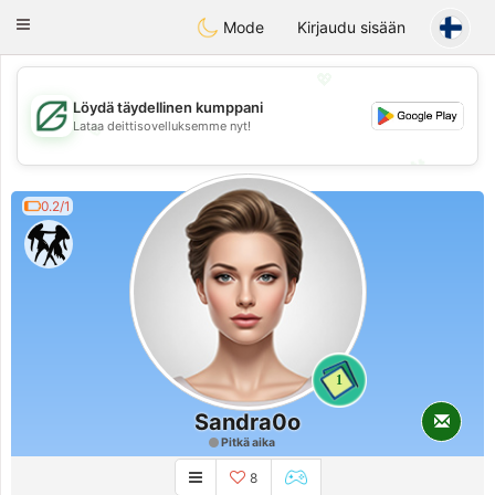
Gulf
Dating
Toggle
Mode
Kirjaudu sisään
navigation
💖
Löydä täydellinen kumppani
💖
Lataa deittisovelluksemme nyt!
💕
💕
0.2/1
1
Sandra0o
Pitkä aika
8