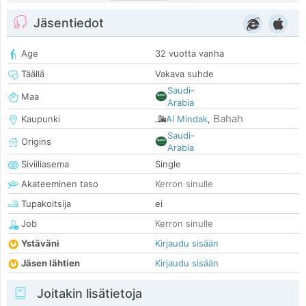
Jäsentiedot
Age
32 vuotta vanha
Täällä
Vakava suhde
Saudi-
Maa
Arabia
Bahah
Kaupunki
Al Mindak
,
Saudi-
Origins
Arabia
Siviiliasema
Single
Akateeminen taso
Kerron sinulle
Tupakoitsija
ei
Job
Kerron sinulle
Ystäväni
Kirjaudu sisään
Jäsen lähtien
Kirjaudu sisään
Joitakin lisätietoja