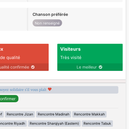
Chanson préférée
Non renseigné
ux
Visiteurs
 de qualité
Très visité
ualité confirmée
Le meilleur
soyez solidaire s'il vous plaît
wf
Rencontre Jizan
Rencontre Madinah
Rencontre Makkah
ncontre Riyadh
Rencontre Sharqiyah (Eastern)
Rencontre Tabuk