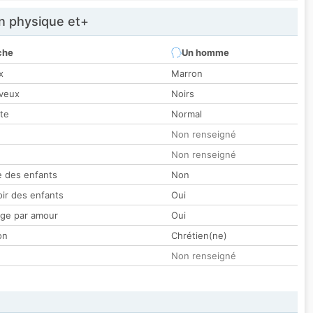
 physique et+
che
Un homme
x
Marron
veux
Noirs
tte
Normal
Non renseigné
Non renseigné
 des enfants
Non
oir des enfants
Oui
ge par amour
Oui
on
Chrétien(ne)
Non renseigné