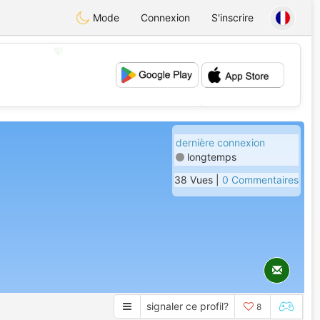
Mode
Connexion
S'inscrire
💖
💕
dernière connexion
longtemps
38 Vues |
0 Commentaires
signaler ce profil?
8