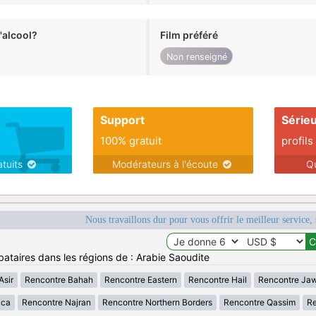
alcool?
Film préféré
Non renseigné
Support
Série
100% gratuit
profils
atuits
Modérateurs à l'écoute
Q
Nous travaillons dur pour vous offrir le meilleur service, 
bataires dans les régions de : Arabie Saoudite
Asir
Rencontre Bahah
Rencontre Eastern
Rencontre Hail
Rencontre Ja
cca
Rencontre Najran
Rencontre Northern Borders
Rencontre Qassim
Re