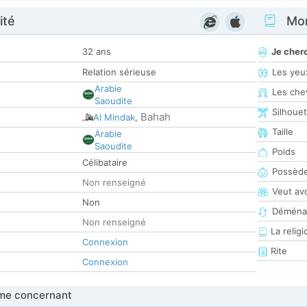
ité
Mon
32 ans
Je cher
Relation sérieuse
Les yeu
Arabie
Les che
Saoudite
Silhoue
Bahah
Al Mindak
,
Taille
Arabie
Saoudite
Poids
Célibataire
Possède
Non renseigné
Veut av
Non
Déména
Non renseigné
La religi
Connexion
Rite
Connexion
me concernant