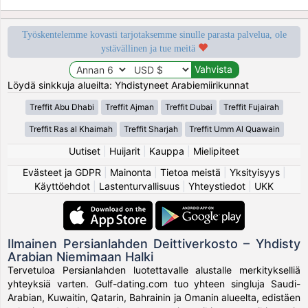
Työskentelemme kovasti tarjotaksemme sinulle parasta palvelua, ole
ystävällinen ja tue meitä
Löydä sinkkuja alueilta: Yhdistyneet Arabiemiirikunnat
Treffit Abu Dhabi
Treffit Ajman
Treffit Dubai
Treffit Fujairah
Treffit Ras al Khaimah
Treffit Sharjah
Treffit Umm Al Quawain
Uutiset
|
Huijarit
|
Kauppa
|
Mielipiteet
Evästeet ja GDPR
|
Mainonta
|
Tietoa meistä
|
Yksityisyys
|
Käyttöehdot
|
Lastenturvallisuus
|
Yhteystiedot
|
UKK
Ilmainen Persianlahden Deittiverkosto – Yhdisty
Arabian Niemimaan Halki
Tervetuloa Persianlahden luotettavalle alustalle merkitykselliä
yhteyksiä varten. Gulf-dating.com tuo yhteen singluja Saudi-
Arabian, Kuwaitin, Qatarin, Bahrainin ja Omanin alueelta, edistäen