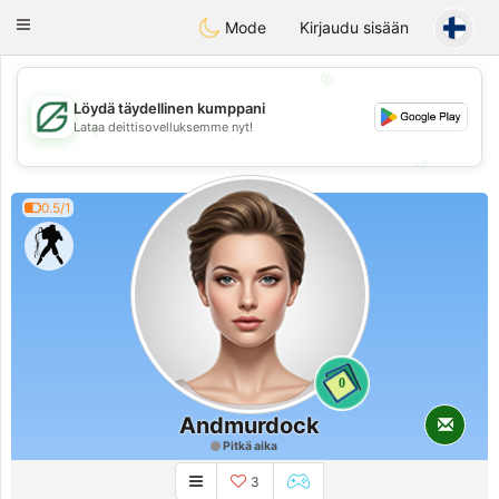
Gulf
Dating
Toggle
Mode
Kirjaudu sisään
navigation
💖
Löydä täydellinen kumppani
💖
Lataa deittisovelluksemme nyt!
💕
💕
0.5/1
0
Andmurdock
Pitkä aika
3