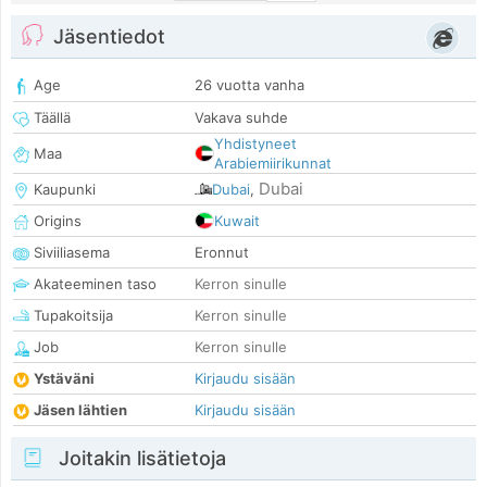
Jäsentiedot
Age
26 vuotta vanha
Täällä
Vakava suhde
Yhdistyneet
Maa
Arabiemiirikunnat
Dubai
Kaupunki
Dubai
,
Origins
Kuwait
Siviiliasema
Eronnut
Akateeminen taso
Kerron sinulle
Tupakoitsija
Kerron sinulle
Job
Kerron sinulle
Ystäväni
Kirjaudu sisään
Jäsen lähtien
Kirjaudu sisään
Joitakin lisätietoja