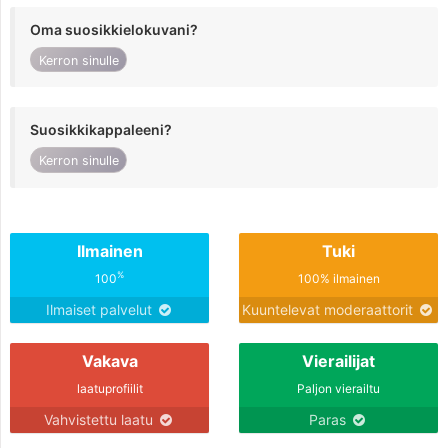
Oma suosikkielokuvani?
Kerron sinulle
Suosikkikappaleeni?
Kerron sinulle
Ilmainen
Tuki
%
100
100% ilmainen
Ilmaiset palvelut
Kuuntelevat moderaattorit
Vakava
Vierailijat
laatuprofiilit
Paljon vierailtu
Vahvistettu laatu
Paras