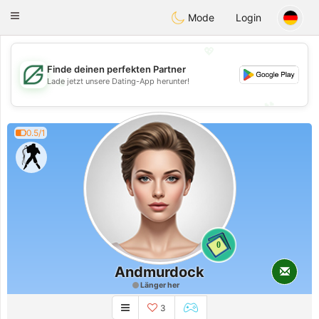
Gulf
Dating
Toggle
Mode
Login
navigation
💖
Finde deinen perfekten Partner
💖
Lade jetzt unsere Dating-App herunter!
💕
💕
0.5/1
0
Andmurdock
Länger her
3