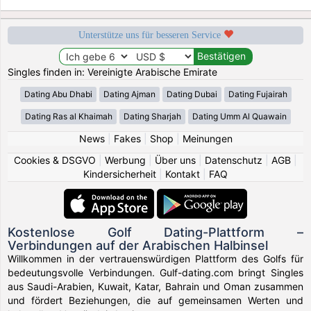
Unterstütze uns für besseren Service
Singles finden in: Vereinigte Arabische Emirate
Dating Abu Dhabi
Dating Ajman
Dating Dubai
Dating Fujairah
Dating Ras al Khaimah
Dating Sharjah
Dating Umm Al Quawain
News
|
Fakes
|
Shop
|
Meinungen
Cookies & DSGVO
|
Werbung
|
Über uns
|
Datenschutz
|
AGB
|
Kindersicherheit
|
Kontakt
|
FAQ
Kostenlose Golf Dating-Plattform –
Verbindungen auf der Arabischen Halbinsel
Willkommen in der vertrauenswürdigen Plattform des Golfs für
bedeutungsvolle Verbindungen. Gulf-dating.com bringt Singles
aus Saudi-Arabien, Kuwait, Katar, Bahrain und Oman zusammen
und fördert Beziehungen, die auf gemeinsamen Werten und