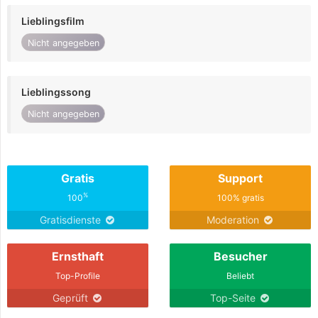
Lieblingsfilm
Nicht angegeben
Lieblingssong
Nicht angegeben
Gratis
Support
%
100
100% gratis
Gratisdienste
Moderation
Ernsthaft
Besucher
Top-Profile
Beliebt
Geprüft
Top-Seite