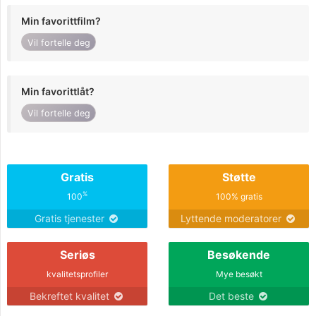
Min favorittfilm?
Vil fortelle deg
Min favorittlåt?
Vil fortelle deg
Gratis
Støtte
%
100
100% gratis
Gratis tjenester
Lyttende moderatorer
Seriøs
Besøkende
kvalitetsprofiler
Mye besøkt
Bekreftet kvalitet
Det beste