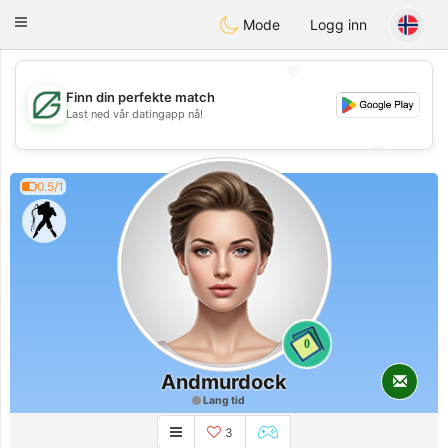
Gulf
Dating
Toggle
Mode
Logg inn
navigation
💖
Finn din perfekte match
💖
Last ned vår datingapp nå!
💕
💕
0.5/1
0
Andmurdock
Lang tid
3