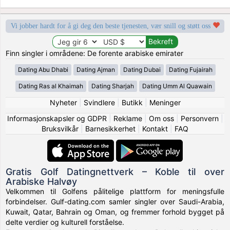
Vi jobber hardt for å gi deg den beste tjenesten, vær snill og støtt oss
Finn singler i områdene: De forente arabiske emirater
Dating Abu Dhabi
Dating Ajman
Dating Dubai
Dating Fujairah
Dating Ras al Khaimah
Dating Sharjah
Dating Umm Al Quawain
Nyheter
|
Svindlere
|
Butikk
|
Meninger
Informasjonskapsler og GDPR
|
Reklame
|
Om oss
|
Personvern
|
Bruksvilkår
|
Barnesikkerhet
|
Kontakt
|
FAQ
Gratis Golf Datingnettverk – Koble til over
Arabiske Halvøy
Velkommen til Golfens pålitelige plattform for meningsfulle
forbindelser. Gulf-dating.com samler singler over Saudi-Arabia,
Kuwait, Qatar, Bahrain og Oman, og fremmer forhold bygget på
delte verdier og kulturell forståelse.